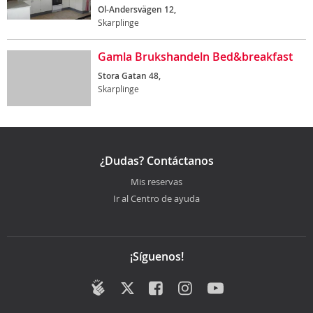
Ol-Andersvägen 12,
Skarplinge
Gamla Brukshandeln Bed&breakfast
Stora Gatan 48,
Skarplinge
¿Dudas? Contáctanos
Mis reservas
Ir al Centro de ayuda
¡Síguenos!