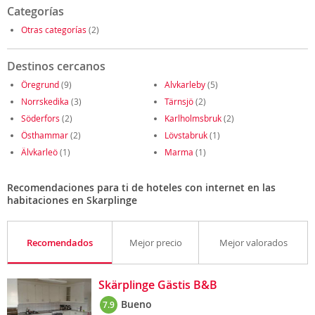
Categorías
Otras categorías
(2)
Destinos cercanos
Öregrund
(9)
Alvkarleby
(5)
Norrskedika
(3)
Tärnsjö
(2)
Söderfors
(2)
Karlholmsbruk
(2)
Östhammar
(2)
Lövstabruk
(1)
Älvkarleö
(1)
Marma
(1)
Recomendaciones para ti de hoteles con internet en las
habitaciones en Skarplinge
Recomendados
Mejor precio
Mejor valorados
Skärplinge Gästis B&B
Bueno
7.9