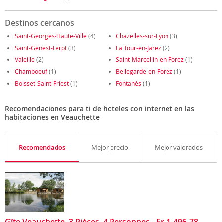
Destinos cercanos
Saint-Georges-Haute-Ville
(4)
Chazelles-sur-Lyon
(3)
Saint-Genest-Lerpt
(3)
La Tour-en-Jarez
(2)
Valeille
(2)
Saint-Marcellin-en-Forez
(1)
Chamboeuf
(1)
Bellegarde-en-Forez
(1)
Boisset-Saint-Priest
(1)
Fontanès
(1)
Recomendaciones para ti de hoteles con internet en las
habitaciones en Veauchette
Recomendados
Mejor precio
Mejor valorados
Gîte Veauchette, 3 Pièces, 4 Personnes - Fr-1-496-78