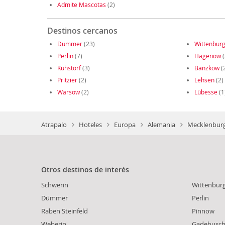
Admite Mascotas
(2)
Destinos cercanos
Dümmer
(23)
Wittenbur
Perlin
(7)
Hagenow
(
Kuhstorf
(3)
Banzkow
(
Pritzier
(2)
Lehsen
(2)
Warsow
(2)
Lübesse
(1
Atrapalo
Hoteles
Europa
Alemania
Mecklenburg
Otros destinos de interés
Schwerin
Wittenbur
Dümmer
Perlin
Raben Steinfeld
Pinnow
Weberin
Gadebusc