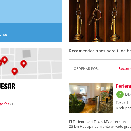
iones
Recomendaciones para ti de ho
Recom
ORDENAR POR:
JESAR
Ferien
Bu
7
Texas 1,
gorías
(1)
Kirch Jes
El Ferienresort Texas MV ofrece un al
23 km Hay aparcamiento privado gratu
)