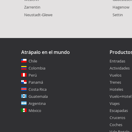
Zarrentin
Hagenow
Neustadt-Glewe
Settin
Atrápalo en el mundo
Producto
Chile
Entradas
Colombia
Actividades
Perú
Vuelos
Panamá
Trenes
Costa Rica
Hoteles
Guatemala
Vuelo+Hotel
Argentina
Viajes
México
Escapadas
Cruceros
Coches
Vale Regalo