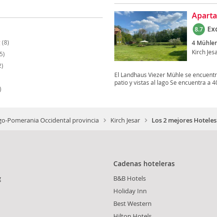
Aparta
Ex
8.7
g
(8)
4 Mühle
Kirch Jes
5)
2)
El Landhaus Viezer Mühle se encuentr
patio y vistas al lago Se encuentra a 4
)
o-Pomerania Occidental provincia
Kirch Jesar
Los 2 mejores Hoteles
Cadenas hoteleras
g
B&B Hotels
Holiday Inn
Best Western
h
Hilton Hotels