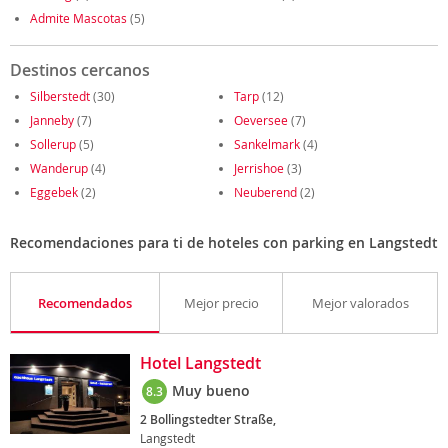
Admite Mascotas
(5)
Destinos cercanos
Silberstedt
(30)
Tarp
(12)
Janneby
(7)
Oeversee
(7)
Sollerup
(5)
Sankelmark
(4)
Wanderup
(4)
Jerrishoe
(3)
Eggebek
(2)
Neuberend
(2)
Recomendaciones para ti de hoteles con parking en Langstedt
Recomendados
Mejor precio
Mejor valorados
Hotel Langstedt
Muy bueno
8.3
2 Bollingstedter Straße,
Langstedt