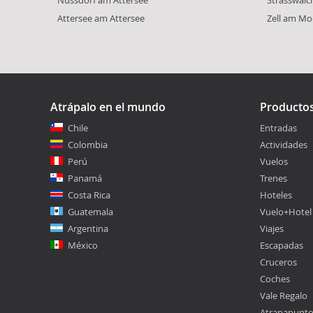
Attersee am Attersee
Zell am Mo
Atrápalo en el mundo
Producto
Chile
Entradas
Colombia
Actividades
Perú
Vuelos
Panamá
Trenes
Costa Rica
Hoteles
Guatemala
Vuelo+Hotel
Argentina
Viajes
México
Escapadas
Cruceros
Coches
Vale Regalo
Atrapapunt