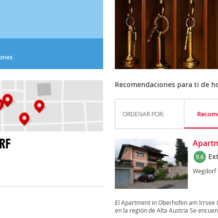
iones
Recomendaciones para ti de ho
Recom
ORDENAR POR:
RF
Apartm
Ex
9.6
Wegdorf
El Apartment in Oberhofen am Irrsee 
en la región de Alta Austria Se encuen