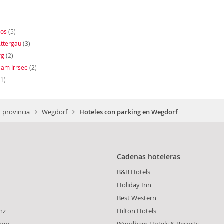
oos
(5)
Attergau
(3)
rg
(2)
 am Irrsee
(2)
1)
 provincia
Wegdorf
Hoteles con parking en Wegdorf
Cadenas hoteleras
B&B Hotels
Holiday Inn
Best Western
nz
Hilton Hotels
hen
Wyndham Hotels & Resorts