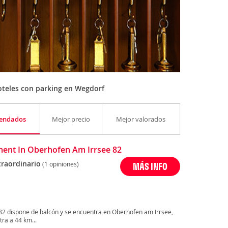
teles con parking en Wegdorf
endados
Mejor precio
Mejor valorados
ent In Oberhofen Am Irrsee 82
traordinario
(1 opiniones)
MÁS INFO
82 dispone de balcón y se encuentra en Oberhofen am Irrsee,
tra a 44 km...