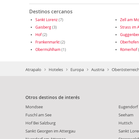
Destinos cercanos
Sankt Lorenz
(7)
Zell am M
Gaisberg
(3)
Strass im 
Hof
(2)
Guggenbe
Frankenmarkt
(2)
Oberhofen
Obermühlham
(1)
Römerhof
(
Atrapalo
Hoteles
Europa
Austria
Oberösterreich
Otros destinos de interés
Mondsee
Eugendorf
Fuschl am See
Seeham
Hof Bei Salzburg
Huttich
Sankt Georgen im Attergau
Sankt Lore
Nussdorf am Attersee
Strasswalc