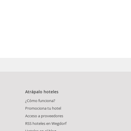
Atrápalo hoteles
¿Cómo funciona?
Promociona tu hotel
Acceso a proveedores
RSS hoteles en Wegdorf
Hoteles en el blog