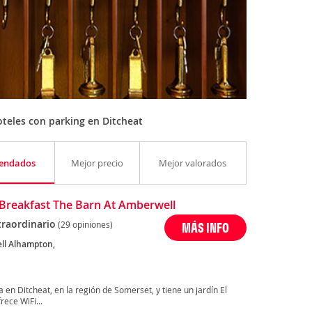
teles con parking en Ditcheat
endados
Mejor precio
Mejor valorados
Breakfast The Barn At Amberwell
traordinario
(29 opiniones)
MÁS INFO
ll Alhampton,
en Ditcheat, en la región de Somerset, y tiene un jardín El
rece WiFi...