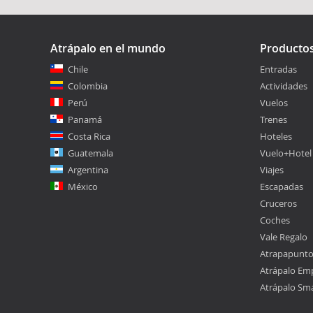
Atrápalo en el mundo
Producto
Chile
Entradas
Colombia
Actividades
Perú
Vuelos
Panamá
Trenes
Costa Rica
Hoteles
Guatemala
Vuelo+Hotel
Argentina
Viajes
México
Escapadas
Cruceros
Coches
Vale Regalo
Atrapapunt
Atrápalo Em
Atrápalo Sm