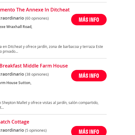
mento The Annexe In Ditcheat
traordinario
(60 opiniones)
MÁS INFO
xe Wraxhall Road,
a en Ditcheat y ofrece jardín, zona de barbacoa y terraza Este
 privado...
Breakfast Middle Farm House
traordinario
(38 opiniones)
MÁS INFO
arm House Sutton,
Shepton Mallet y ofrece vistas al jardín, salón compartido,
...
atch Cottage
traordinario
(5 opiniones)
MÁS INFO