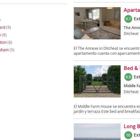
Aparta
Ex
9.7
)
ard
(9)
The Anne
Ditcheat
y
(8)
tton
(6)
El The Annexe in Ditcheat se encuentr
ewham
(5)
apartamento cuenta con aparcamiento
Bed & 
Ex
9.9
Middle F
Ditcheat
El Middle Farm House se encuentra en 
jardín y terraza Este bed and breakfast
Long B
Ex
10