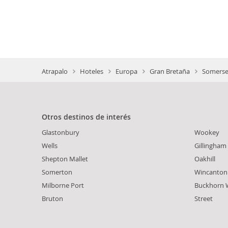
Atrapalo
Hoteles
Europa
Gran Bretaña
Somerse
Otros destinos de interés
Glastonbury
Wookey
Wells
Gillingham
Shepton Mallet
Oakhill
Somerton
Wincanton
Milborne Port
Buckhorn 
Bruton
Street