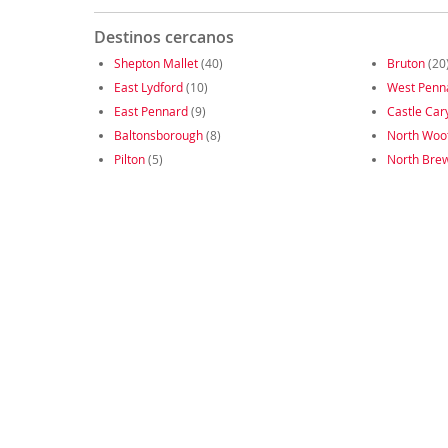
Destinos cercanos
Shepton Mallet
(40)
Bruton
(20
East Lydford
(10)
West Penn
East Pennard
(9)
Castle Car
Baltonsborough
(8)
North Woo
Pilton
(5)
North Br