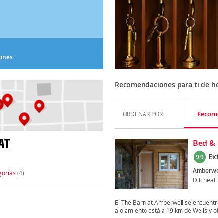
iones
Recomendaciones para ti de ho
Recom
ORDENAR POR:
AT
Bed & 
Ex
9.9
Amberwe
gorías
(4)
Ditcheat
El The Barn at Amberwell se encuentra 
alojamiento está a 19 km de Wells y of
)