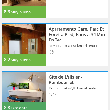
8.3
Muy bueno
Apartamento Gare, Parc Et
Forêt à Pied; Paris à 34 Min
En Ter
Rambouillet
a 1,81 km del centro
8.2
Muy bueno
Gîte de L'alisier -
Rambouillet -
Rambouillet
a 0,88 km del centro
8.8
Excelente