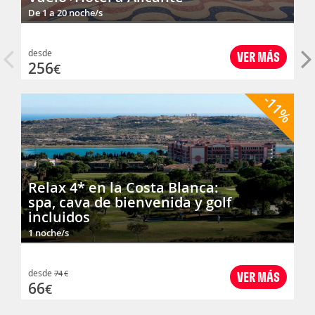
De 1 a 20 noche/s
desde
VER MÁS
256
€
-11%
Relax 4* en la Costa Blanca:
spa, cava de bienvenida y golf
incluidos
1 noche/s
desde
74
€
VER MÁS
66
€