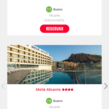
7.7
Bueno
Alicante
VUELO+HOTEL
RESERVAR
Meliá Alicante
7.8
Bueno
Alicante