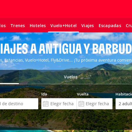
los
Trenes
Hoteles
Viajes
Escapadas
Cr
Vuelo+Hotel
IAJES A ANTIGUA Y BARBU
os, Estancias, Vuelo+Hotel, Fly&Drive... ¡Tu próxima aventura comien
Vuelos
Ida
Vuelta
Habitaci