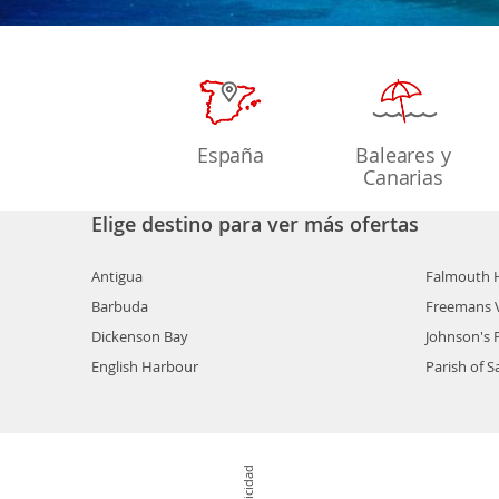
España
Baleares y
Canarias
Elige destino para ver más ofertas
Antigua
Falmouth 
Barbuda
Freemans V
Dickenson Bay
Johnson's 
English Harbour
Parish of S
Publicidad