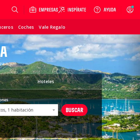
Login
uceros
Coches
Vale Regalo
DA
za aquí!
Hoteles
ones