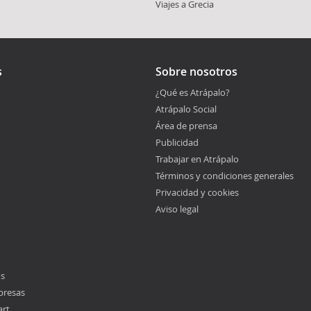
Viajes a Grecia
s
Sobre nosotros
¿Qué es Atrápalo?
Atrápalo Social
Área de prensa
Publicidad
Trabajar en Atrápalo
Términos y condiciones generales
Privacidad y cookies
Aviso legal
os
presas
art