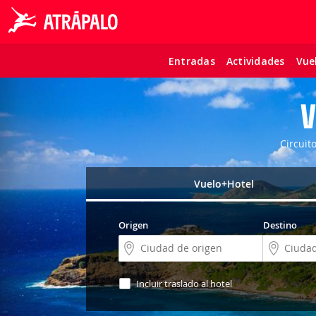
Entradas
Actividades
Vue
V
Circuit
Vuelo+Hotel
Origen
Destino
Incluir traslado al hotel