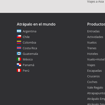
Viajes a Asia
Atrápalo en el mundo
Producto
Argentina
Entradas
Chile
Actividades
Colombia
Vuelos
Costa Rica
Trenes
Guatemala
Hoteles
México
Vuelo+Hotel
Panamá
Viajes
Perú
Escapadas
Cruceros
Coches
Vale Regalo
Atrapapunt
Atrápalo Em
Atrápalo Sm