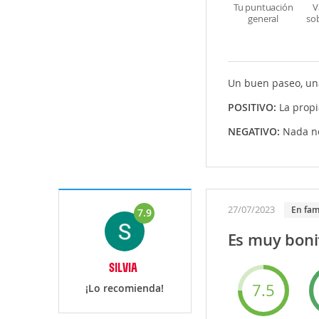
Tu puntuación
V
general
so
Un buen paseo, un
POSITIVO:
La propi
NEGATIVO:
Nada ne
27/07/2023
en fam
7.9
Es muy boni
SILVIA
7.5
¡Lo recomienda!