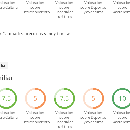
aloración
Valoración
Valoración
Valoración
Valoració
bre Cultura
sobre
sobre
sobre Deportes
sobre
Entretenimiento
Recorridos
y aventuras
Gastronom
turísticos
or Cambados preciosas y muy bonitas
ilia
iliar
7.5
5
7.5
5
10
aloración
Valoración
Valoración
Valoración
Valoració
bre Cultura
sobre
sobre
sobre Deportes
sobre
Entretenimiento
Recorridos
y aventuras
Gastronom
turísticos