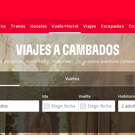
los
Trenes
Hoteles
Viajes
Escapadas
Cr
Vuelo+Hotel
VIAJES A CAMBADOS
os, Estancias, Vuelo+Hotel, Fly&Drive... ¡Tu próxima aventura comien
Vuelos
Ida
Vuelta
Habitaci