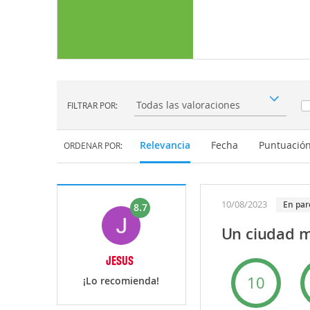
FILTRAR POR:
Filtrar por:
Relevancia
Fecha
Puntuació
ORDENAR POR:
10/08/2023
en par
8.7
Un ciudad m
JESUS
10
¡Lo recomienda!