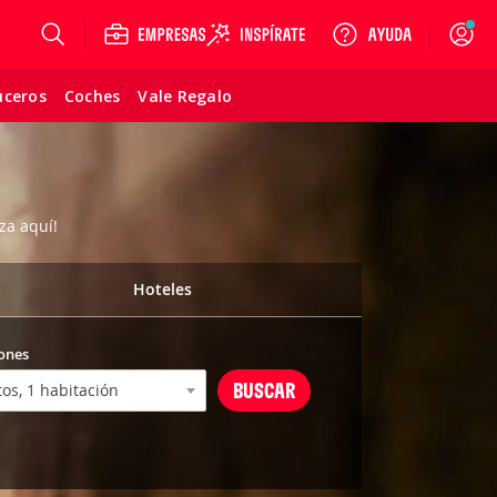
Login
uceros
Coches
Vale Regalo
za aquí!
Hoteles
ones