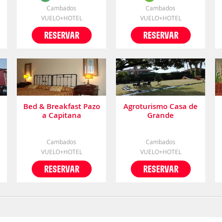
Cambados
Cambados
VUELO+HOTEL
VUELO+HOTEL
RESERVAR
RESERVAR
Bed & Breakfast Pazo
Agroturismo Casa de
a Capitana
Grande
Cambados
Cambados
VUELO+HOTEL
VUELO+HOTEL
RESERVAR
RESERVAR