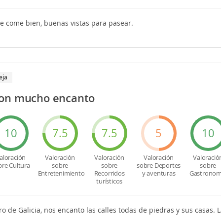
se come bien, buenas vistas para pasear.
eja
con mucho encanto
10
7.5
7.5
5
10
aloración
Valoración
Valoración
Valoración
Valoració
bre Cultura
sobre
sobre
sobre Deportes
sobre
Entretenimiento
Recorridos
y aventuras
Gastronom
turísticos
ro de Galicia, nos encanto las calles todas de piedras y sus casas. 