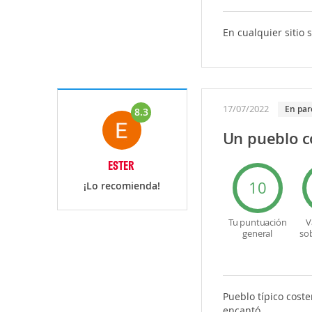
En cualquier sitio 
17/07/2022
en par
8.3
Un pueblo 
ESTER
10
¡Lo recomienda!
Tu puntuación
V
general
so
Pueblo típico coste
encantó.