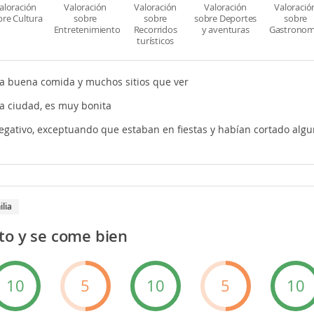
aloración
Valoración
Valoración
Valoración
Valoració
bre Cultura
sobre
sobre
sobre Deportes
sobre
Entretenimiento
Recorridos
y aventuras
Gastronom
turísticos
a buena comida y muchos sitios que ver
a ciudad, es muy bonita
gativo, exceptuando que estaban en fiestas y habían cortado algun
ilia
to y se come bien
10
5
10
5
10