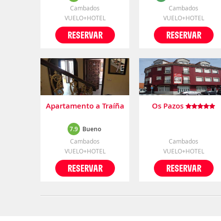
Cambados
Cambados
VUELO+HOTEL
VUELO+HOTEL
RESERVAR
RESERVAR
Apartamento a Traíña
Os Pazos
7.9
Bueno
Cambados
Cambados
VUELO+HOTEL
VUELO+HOTEL
RESERVAR
RESERVAR