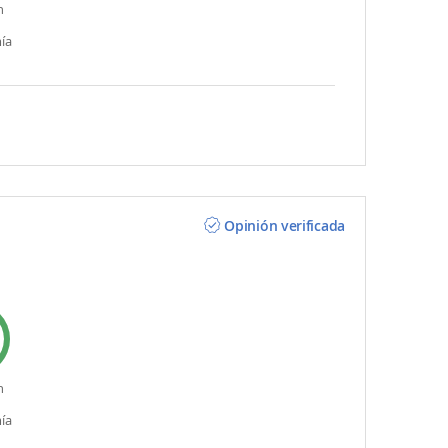
n
ía
Opinión verificada
n
ía