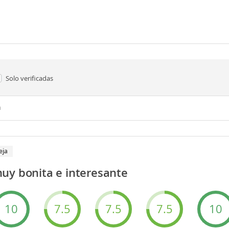
Solo verificadas
n
eja
uy bonita e interesante
10
7.5
7.5
7.5
10