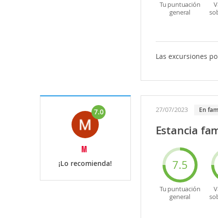
Tu puntuación
V
general
so
Las excursiones p
27/07/2023
en fam
7.0
Estancia fam
M
7.5
¡Lo recomienda!
Tu puntuación
V
general
so