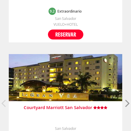
9.2
Extraordinario
San Salvador
VUELO+HOTEL
RESERVAR
Courtyard Marriott San Salvador
San Salvador