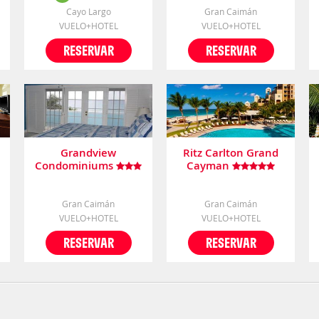
Cayo Largo
Gran Caimán
VUELO+HOTEL
VUELO+HOTEL
RESERVAR
RESERVAR
Grandview
Ritz Carlton Grand
Condominiums
Cayman
Gran Caimán
Gran Caimán
VUELO+HOTEL
VUELO+HOTEL
RESERVAR
RESERVAR