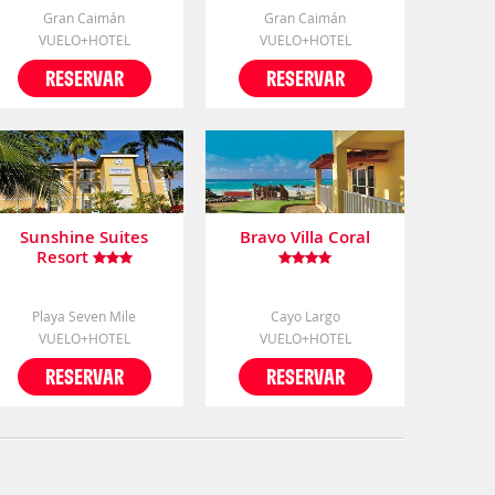
Gran Caimán
Gran Caimán
VUELO+HOTEL
VUELO+HOTEL
RESERVAR
RESERVAR
Sunshine Suites
Bravo Villa Coral
Resort
Playa Seven Mile
Cayo Largo
VUELO+HOTEL
VUELO+HOTEL
RESERVAR
RESERVAR