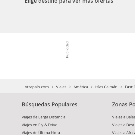
Elige destino para ver más ofertas
Publicidad
Atrapalo.com
Viajes
América
Islas Caimán
East 
Búsquedas Populares
Zonas Po
Viajes de Larga Distancia
Viajes a Bale
Viajes en Fly & Drive
Viajes a Dest
Viajes de Última Hora
Viajes a Afric