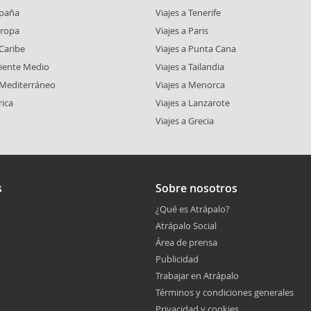
spaña
Viajes a Tenerife
uropa
Viajes a Paris
 Caribe
Viajes a Punta Cana
riente Medio
Viajes a Tailandia
l Mediterráneo
Viajes a Menorca
rica
Viajes a Lanzarote
Viajes a Grecia
s
Sobre nosotros
¿Qué es Atrápalo?
Atrápalo Social
Área de prensa
Publicidad
Trabajar en Atrápalo
Términos y condiciones generales
Privacidad y cookies