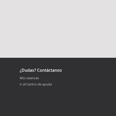
¿Dudas? Contáctanos
Mis reservas
Ir al Centro de ayuda