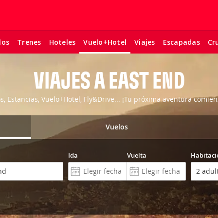
los
Trenes
Hoteles
Viajes
Escapadas
Cr
Vuelo+Hotel
VIAJES A EAST END
os, Estancias, Vuelo+Hotel, Fly&Drive... ¡Tu próxima aventura comien
Vuelos
Ida
Vuelta
Habitaci