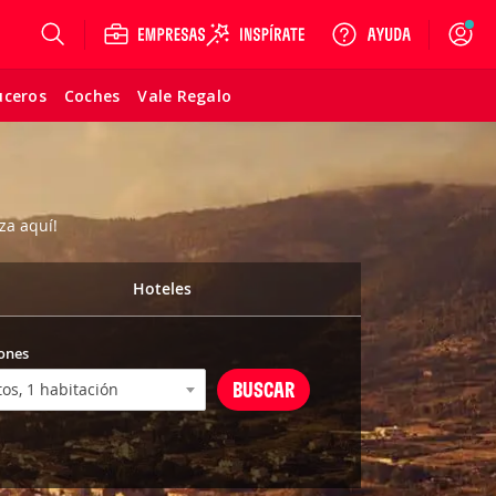
Login
uceros
Coches
Vale Regalo
za aquí!
Hoteles
ones