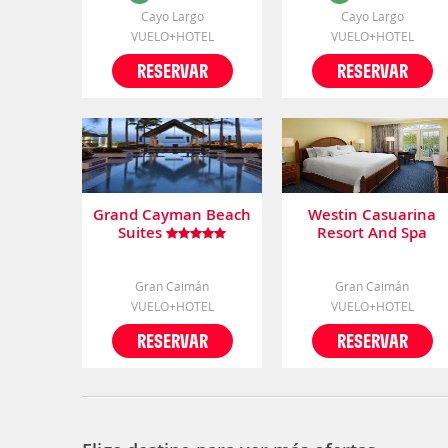
Cayo Largo
Cayo Largo
VUELO+HOTEL
VUELO+HOTEL
RESERVAR
RESERVAR
Grand Cayman Beach
Westin Casuarina
Suites
Resort And Spa
Gran Caimán
Gran Caimán
VUELO+HOTEL
VUELO+HOTEL
RESERVAR
RESERVAR