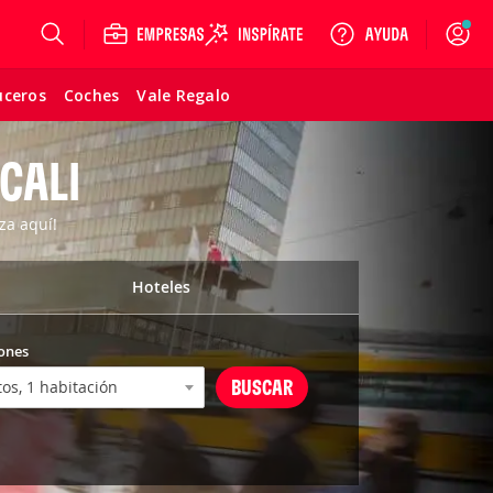
Login
uceros
Coches
Vale Regalo
CALI
za aquí!
Hoteles
ones