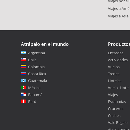
Viajes por e
Viajes a Amé
Viajes a Asia
Atrápalo en el mundo
Producto
Argentina
Entradas
Chile
Actividades
Colombia
Vuelos
Costa Rica
Trenes
Guatemala
Hoteles
México
Vuelo+Hotel
Panamá
Viajes
Perú
Escapadas
Cruceros
Coches
Vale Regalo
Atrapapunt