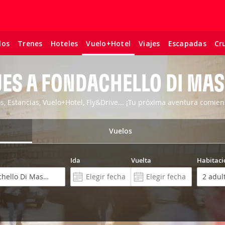
los
Trenes
Hoteles
Viajes
Escapadas
Cr
Vuelo+Hotel
JES A FONDACHELLO DI MAS
os, Estancias, Vuelo+Hotel, Fly&Drive... ¡Tu próxima aventura comien
Vuelos
Ida
Vuelta
Habitaci