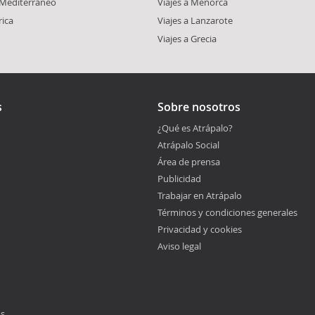
l Mediterráneo
Viajes a Menorca
rica
Viajes a Lanzarote
Viajes a Grecia
s
Sobre nosotros
¿Qué es Atrápalo?
Atrápalo Social
Área de prensa
Publicidad
Trabajar en Atrápalo
Términos y condiciones generales
Privacidad y cookies
Aviso legal
os