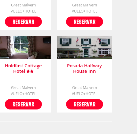
Great Malvern
Great Malvern
VUELO+HOTEL
VUELO+HOTEL
RESERVAR
RESERVAR
Holdfast Cottage
Posada Halfway
Hotel
House Inn
Great Malvern
Great Malvern
VUELO+HOTEL
VUELO+HOTEL
RESERVAR
RESERVAR