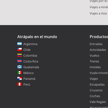
Viajes por e
Viajes a Amé
Viajes a Asia
Atrápalo en el mundo
Producto
Argentina
Entradas
Chile
Actividades
Colombia
Vuelos
Costa Rica
Trenes
Guatemala
Hoteles
México
Vuelo+Hotel
Panamá
Viajes
Perú
Escapadas
Cruceros
Coches
Vale Regalo
Atrapapunt