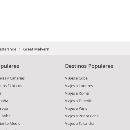
stershire
Great Malvern
pulares
Destinos Populares
ares y Canarias
Viajes a Cuba
inos Exóticos
Viajes a Londres
a
Viajes a Roma
spaña
Viajes a Tenerife
uropa
Viajes a Paris
 Caribe
Viajes a Punta Cana
riente Medio
Viajes a Tailandia