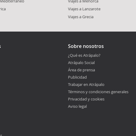
l Mediterráneo
Viajes a Menorca
rica
Viajes a Lanzarote
Viajes a Grecia
s
Sobre nosotros
¿Qué es Atrápalo?
Atrápalo Social
Área de prensa
Publicidad
Trabajar en Atrápalo
Términos y condiciones generales
Privacidad y cookies
Aviso legal
os