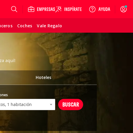
Login
uceros
Coches
Vale Regalo
za aquí!
Hoteles
ones