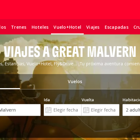
los
Trenes
Hoteles
Viajes
Escapadas
Cr
Vuelo+Hotel
VIAJES A GREAT MALVERN
os, Estancias, Vuelo+Hotel, Fly&Drive... ¡Tu próxima aventura comien
Vuelos
Ida
Vuelta
Habitaci