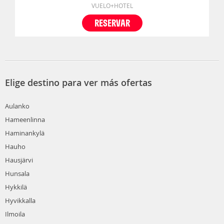
VUELO+HOTEL
RESERVAR
Elige destino para ver más ofertas
Aulanko
Hameenlinna
Haminankylä
Hauho
Hausjärvi
Hunsala
Hykkilä
Hyvikkalla
Ilmoila