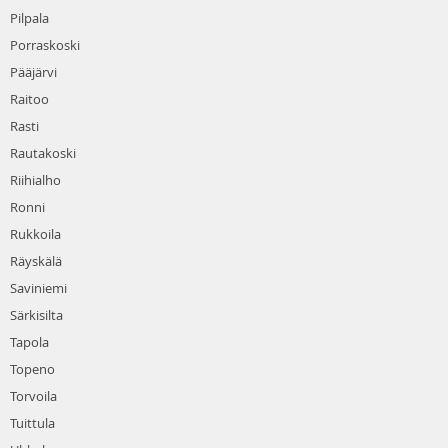
Pilpala
Porraskoski
Pääjärvi
Raitoo
Rasti
Rautakoski
Riihialho
Ronni
Rukkoila
Räyskälä
Saviniemi
Särkisilta
Tapola
Topeno
Torvoila
Tuittula