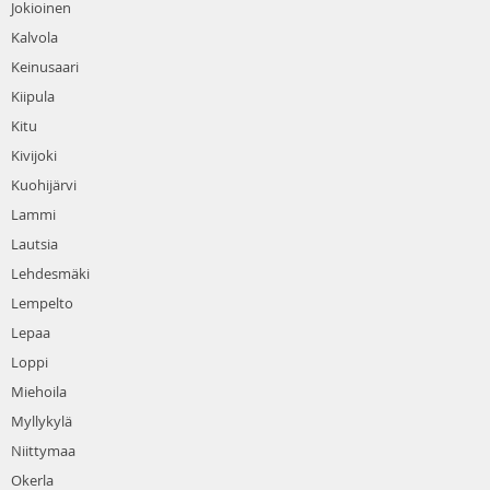
Jokioinen
Kalvola
Keinusaari
Kiipula
Kitu
Kivijoki
Kuohijärvi
Lammi
Lautsia
Lehdesmäki
Lempelto
Lepaa
Loppi
Miehoila
Myllykylä
Niittymaa
Okerla