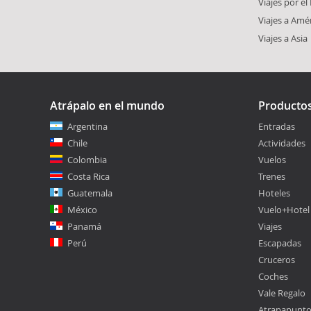
Viajes por e
Viajes a Amé
Viajes a Asia
Atrápalo en el mundo
Producto
Argentina
Entradas
Chile
Actividades
Colombia
Vuelos
Costa Rica
Trenes
Guatemala
Hoteles
México
Vuelo+Hotel
Panamá
Viajes
Perú
Escapadas
Cruceros
Coches
Vale Regalo
Atrapapunt