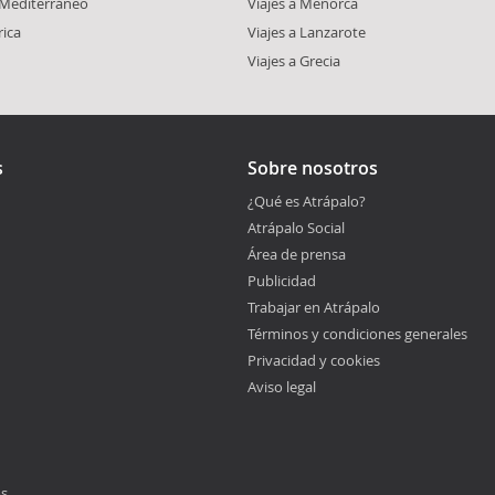
l Mediterráneo
Viajes a Menorca
rica
Viajes a Lanzarote
Viajes a Grecia
s
Sobre nosotros
¿Qué es Atrápalo?
Atrápalo Social
Área de prensa
Publicidad
Trabajar en Atrápalo
Términos y condiciones generales
Privacidad y cookies
Aviso legal
os