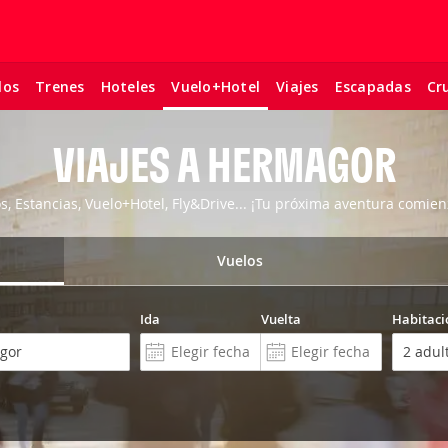
los
Trenes
Hoteles
Viajes
Escapadas
Cr
Vuelo+Hotel
VIAJES A HERMAGOR
os, Estancias, Vuelo+Hotel, Fly&Drive... ¡Tu próxima aventura comien
Vuelos
Ida
Vuelta
Habitaci