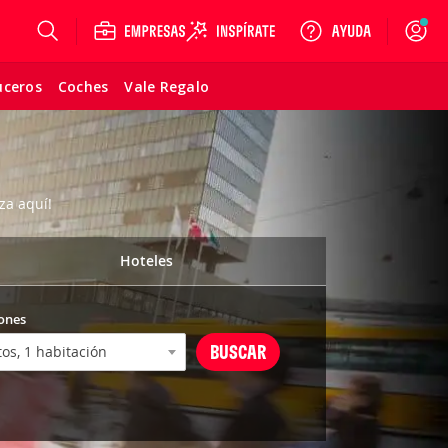
Login
uceros
Coches
Vale Regalo
za aquí!
Hoteles
ones