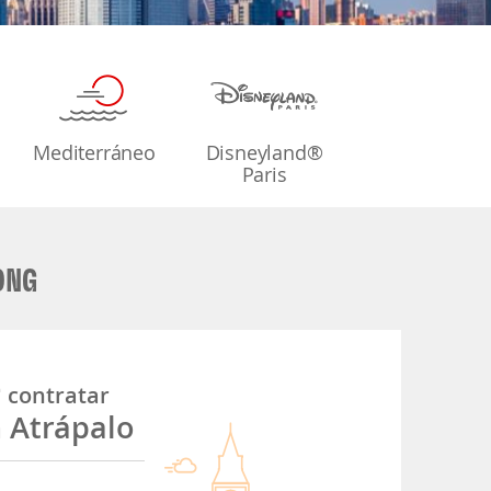
Mediterráneo
Disneyland®
Paris
ONG
é
contratar
n Atrápalo