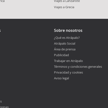
rica
Viajes a Lanzarote
Viajes a Grecia
s
Sobre nosotros
¿Qué es Atrápalo?
Atrápalo Social
Área de prensa
Publicidad
Trabajar en Atrápalo
Términos y condiciones generales
Privacidad y cookies
Aviso legal
os
presas