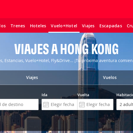
los
Trenes
Hoteles
Viajes
Escapadas
Cr
Vuelo+Hotel
VIAJES A HONG KONG
os, Estancias, Vuelo+Hotel, Fly&Drive... ¡Tu próxima aventura comien
Viajes
Vuelos
Ida
Vuelta
Habitaci