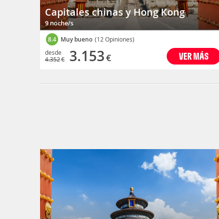
Capitales chinas y Hong Kong
9 noche/s
8.4
Muy bueno
(12 Opiniones)
3.153
desde
VER MÁS
€
4.352
€