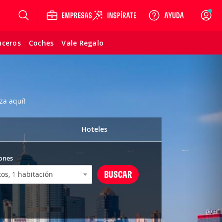
Login
uceros
Coches
Vale Regalo
za aquí!
Hoteles
ones