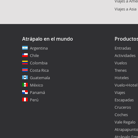
Viajes a Amé
Viajes a Asia
Atrápalo en el mundo
Producto
Argentina
Entradas
Chile
Actividades
Colombia
Vuelos
Costa Rica
Trenes
Guatemala
Hoteles
México
Vuelo+Hotel
Panamá
Viajes
Perú
Escapadas
Cruceros
Coches
Vale Regalo
Atrapapunt
Atrápalo Em