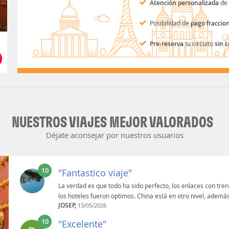
Atención personalizada
de 
Posibilidad de
pago fraccio
Pre-reserva
tu circuito
sin 
NUESTROS VIAJES MEJOR VALORADOS
Déjate aconsejar por nuestros usuarios
10
"Fantastico viaje"
La verdad es que todo ha sido perfecto, los enlaces con tre
los hoteles fueron optimos. China está en otro nivel, ademá
JOSEP,
13/05/2026
10
"Excelente"