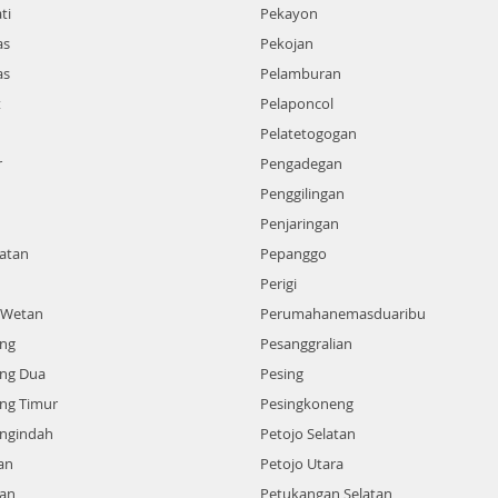
ti
Pekayon
as
Pekojan
as
Pelamburan
t
Pelaponcol
Pelatetogogan
r
Pengadegan
Penggilingan
Penjaringan
atan
Pepanggo
Perigi
 Wetan
Perumahanemasduaribu
ing
Pesanggralian
ing Dua
Pesing
ng Timur
Pesingkoneng
ingindah
Petojo Selatan
an
Petojo Utara
an
Petukangan Selatan