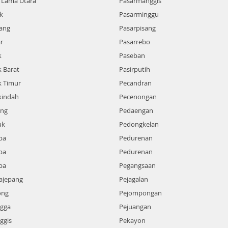
 Lama Utara
Pasarmanggis
k
Pasarminggu
ang
Pasarpisang
r
Pasarrebo
k
Paseban
 Barat
Pasirputih
k Timur
Pecandran
kindah
Pecenongan
ang
Pedaengan
uk
Pedongkelan
pa
Pedurenan
pa
Pedurenan
pa
Pegangsaan
ajepang
Pejagalan
ong
Pejompongan
gga
Pejuangan
ggis
Pekayon