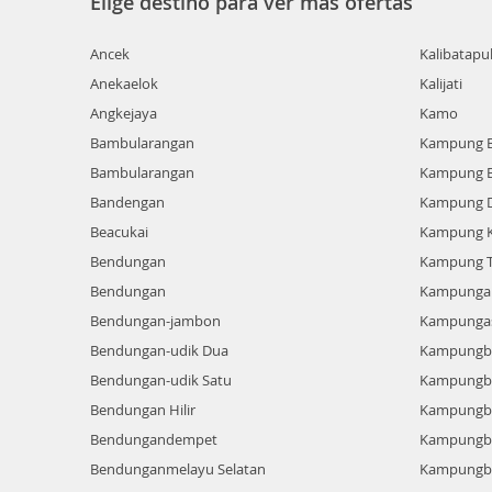
Elige destino para ver más ofertas
Ancek
Kalibatapu
Anekaelok
Kalijati
Angkejaya
Kamo
Bambularangan
Kampung 
Bambularangan
Kampung 
Bandengan
Kampung 
Beacukai
Kampung K
Bendungan
Kampung 
Bendungan
Kampung
Bendungan-jambon
Kampunga
Bendungan-udik Dua
Kampungba
Bendungan-udik Satu
Kampungba
Bendungan Hilir
Kampungb
Bendungandempet
Kampungb
Bendunganmelayu Selatan
Kampungb