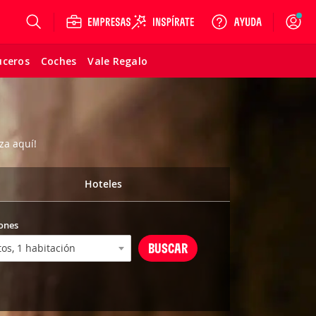
Login
uceros
Coches
Vale Regalo
za aquí!
Hoteles
ones