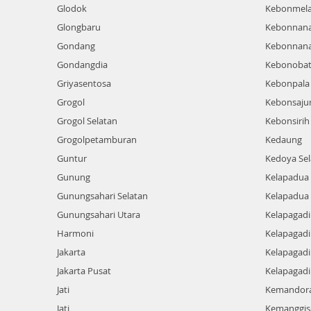
Glodok
Kebonmela
Glongbaru
Kebonnan
Gondang
Kebonnan
Gondangdia
Kebonoba
Griyasentosa
Kebonpala
Grogol
Kebonsaju
Grogol Selatan
Kebonsirih
Grogolpetamburan
Kedaung
Guntur
Kedoya Sel
Gunung
Kelapadua
Gunungsahari Selatan
Kelapadua
Gunungsahari Utara
Kelapagad
Harmoni
Kelapagad
Jakarta
Kelapagadi
Jakarta Pusat
Kelapagad
Jati
Kemandor
Jati
Kemanggis