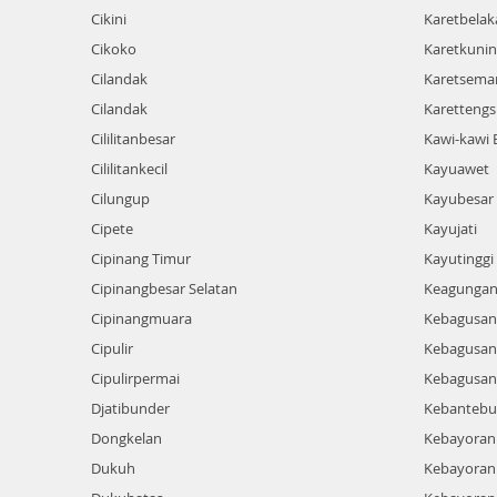
Cikini
Karetbela
Cikoko
Karetkuni
Cilandak
Karetsema
Cilandak
Karettengs
Cililitanbesar
Kawi-kawi
Cililitankecil
Kayuawet
Cilungup
Kayubesar
Cipete
Kayujati
Cipinang Timur
Kayutinggi
Cipinangbesar Selatan
Keagunga
Cipinangmuara
Kebagusan
Cipulir
Kebagusank
Cipulirpermai
Kebagusan
Djatibunder
Kebantebu
Dongkelan
Kebayoran
Dukuh
Kebayoran