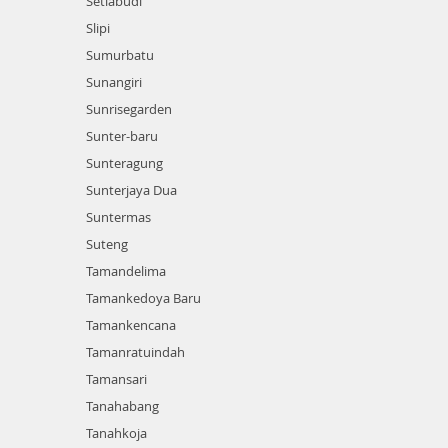
Setiabudi
Slipi
Sumurbatu
Sunangiri
Sunrisegarden
Sunter-baru
Sunteragung
Sunterjaya Dua
Suntermas
Suteng
Tamandelima
Tamankedoya Baru
Tamankencana
Tamanratuindah
Tamansari
Tanahabang
Tanahkoja