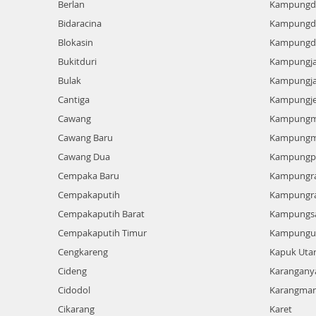
Berlan
Kampungd
Bidaracina
Kampungd
Blokasin
Kampungd
Bukitduri
Kampungj
Bulak
Kampungj
Cantiga
Kampungj
Cawang
Kampungm
Cawang Baru
Kampungm
Cawang Dua
Kampungpi
Cempaka Baru
Kampungr
Cempakaputih
Kampungr
Cempakaputih Barat
Kampungs
Cempakaputih Timur
Kampungu
Cengkareng
Kapuk Uta
Cideng
Karangany
Cidodol
Karangman
Cikarang
Karet