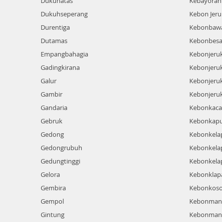
Dukuhatas
Kebayoran
Dukuhseperang
Kebon Jeru
Durentiga
Kebonbaw
Dutamas
Kebonbesa
Empangbahagia
Kebonjeru
Gadingkirana
Kebonjeruk
Galur
Kebonjeru
Gambir
Kebonjeru
Gandaria
Kebonkac
Gebruk
Kebonkap
Gedong
Kebonkela
Gedongrubuh
Kebonkela
Gedungtinggi
Kebonkela
Gelora
Kebonklap
Gembira
Kebonkos
Gempol
Kebonman
Gintung
Kebonman