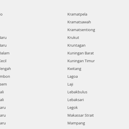
lo
Kramatpela
Kramatsawah
Kramatsentiong
Baru
Krukut
Baru
Kruntagan
Dalam
Kuningan Barat
ecil
Kuningan Timur
Tengah
Kwitang
ambon
Lagoa
sem
Laji
li
Lebakbulus
li
Lebaksari
aru
Legok
aru
Makassar Strait
aru
Mampang