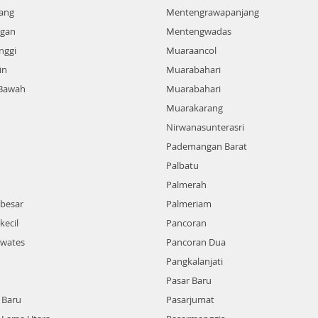
kang
Mentengrawapanjang
ngan
Mentengwadas
nggi
Muaraancol
in
Muarabahari
 Bawah
Muarabahari
Muarakarang
Nirwanasunterasri
Pademangan Barat
Palbatu
n
Palmerah
besar
Palmeriam
ecil
Pancoran
wates
Pancoran Dua
Pangkalanjati
Pasar Baru
 Baru
Pasarjumat