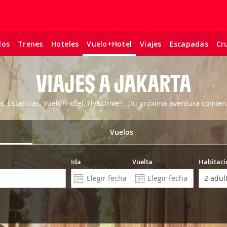
los
Trenes
Hoteles
Viajes
Escapadas
Cr
Vuelo+Hotel
VIAJES A JAKARTA
os, Estancias, Vuelo+Hotel, Fly&Drive... ¡Tu próxima aventura comien
Vuelos
Ida
Vuelta
Habitaci