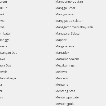
alem
Mampangprapatan
ukuh
Mangga Besar
uri
Manggabesar
awa
Manggadua Selatan
awa
Manggamonyetkebayuran
embatan
Manggarai Selatan
angga
Maphar
uara
Margasatawa
sangan Dua
Martadok
awa
Matramandalam
awa Dua
Megakuningan
awah
Melawai
tanbahagia
Menceng
ra
Menteng
ar
Menteng Atas
is
Mentengpalbatu
Mentengpulo