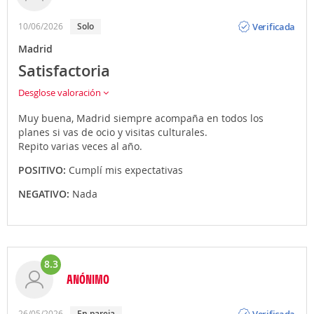
Opinión
Verificada
10/06/2026
solo
Madrid
Satisfactoria
Desglose valoración
Muy buena, Madrid siempre acompaña en todos los
planes si vas de ocio y visitas culturales.
Repito varias veces al año.
POSITIVO:
Cumplí mis expectativas
NEGATIVO:
Nada
8.3
ANÓNIMO
Opinión
Verificada
26/05/2026
en pareja