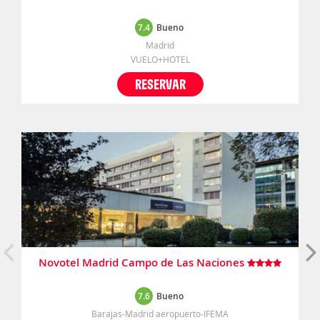
7.4
Bueno
Madrid
VUELO+HOTEL
RESERVAR
Novotel Madrid Campo de Las Naciones
7.6
Bueno
Barajas-Madrid aeropuerto-IFEMA