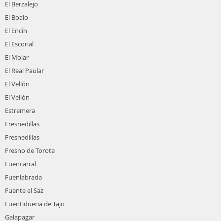
El Berzalejo
El Boalo
El Encín
El Escorial
El Molar
El Real Paular
El Vellón
El Vellón
Estremera
Fresnedillas
Fresnedillas
Fresno de Torote
Fuencarral
Fuenlabrada
Fuente el Saz
Fuentidueña de Tajo
Galapagar