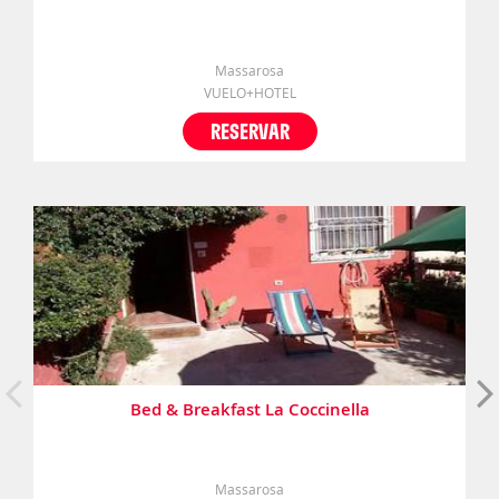
Massarosa
VUELO+HOTEL
RESERVAR
Bed & Breakfast La Coccinella
Massarosa