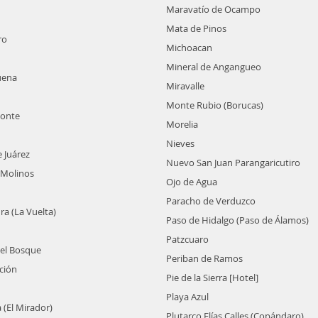
Maravatío de Ocampo
Mata de Pinos
ro
Michoacan
Mineral de Angangueo
uena
Miravalle
Monte Rubio (Borucas)
Monte
Morelia
Nieves
e Juárez
Nuevo San Juan Parangaricutiro
 Molinos
Ojo de Agua
Paracho de Verduzco
ra (La Vuelta)
Paso de Hidalgo (Paso de Álamos)
Patzcuaro
 el Bosque
Periban de Ramos
ción
Pie de la Sierra [Hotel]
Playa Azul
 (El Mirador)
Plutarco Elías Calles (Copándaro)