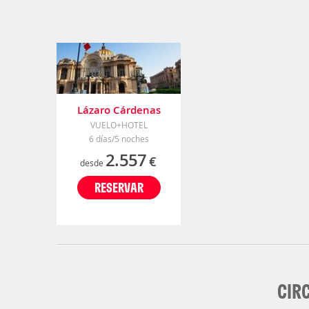
Lázaro Cárdenas
VUELO+HOTEL
6 días/5 noches
2.557
€
desde
RESERVAR
CIR