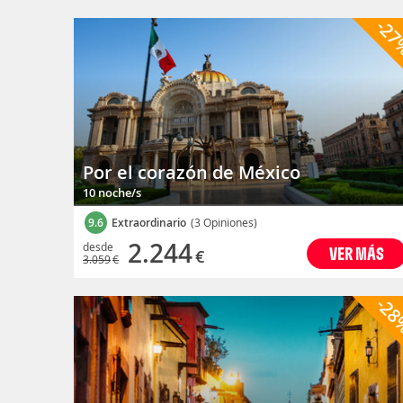
-2
Por el corazón de México
10 noche/s
9.6
Extraordinario
(3 Opiniones)
2.244
desde
VER MÁS
€
3.059
€
-2