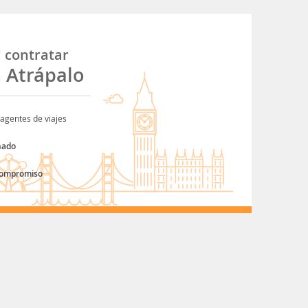
é
contratar
n Atrápalo
agentes de viajes
nado
compromiso