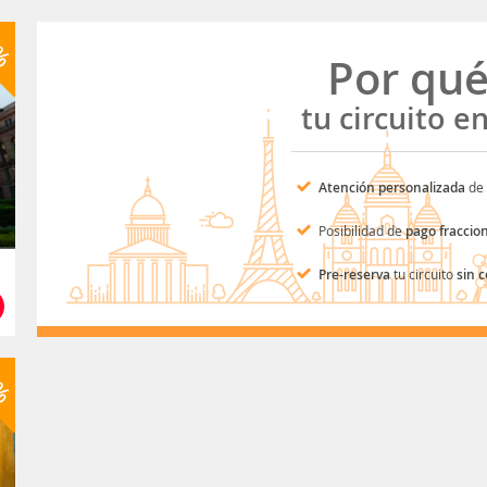
7%
Por qu
tu circuito e
Atención personalizada
de 
Posibilidad de
pago fraccio
Pre-reserva
tu circuito
sin 
8%