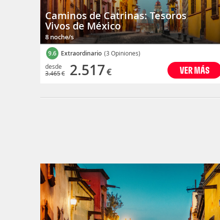
Caminos de Catrinas: Tesoros
Vivos de México
8 noche/s
9.6
Extraordinario
(3 Opiniones)
2.517
desde
VER MÁS
€
3.465
€