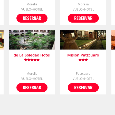
Morelia
Morelia
VUELO+HOTEL
VUELO+HOTEL
RESERVAR
RESERVAR
de La Soledad Hotel
Mision Patzcuaro
Morelia
Patzcuaro
VUELO+HOTEL
VUELO+HOTEL
RESERVAR
RESERVAR