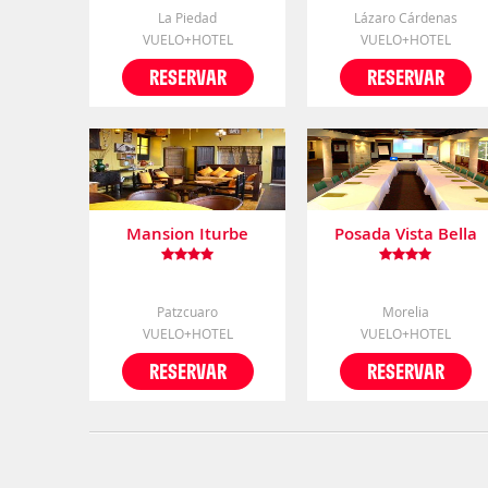
La Piedad
Lázaro Cárdenas
VUELO+HOTEL
VUELO+HOTEL
RESERVAR
RESERVAR
Mansion Iturbe
Posada Vista Bella
Patzcuaro
Morelia
VUELO+HOTEL
VUELO+HOTEL
RESERVAR
RESERVAR