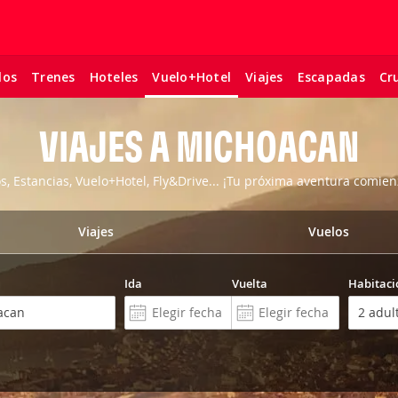
los
Trenes
Hoteles
Viajes
Escapadas
Cr
Vuelo+Hotel
VIAJES A MICHOACAN
os, Estancias, Vuelo+Hotel, Fly&Drive... ¡Tu próxima aventura comien
Viajes
Vuelos
Ida
Vuelta
Habitaci