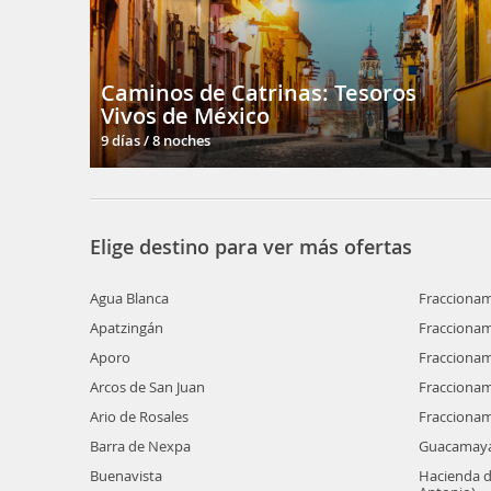
Caminos de Catrinas: Tesoros
Vivos de México
9 días / 8 noches
Elige destino para ver más ofertas
Agua Blanca
Fraccionam
Apatzingán
Fraccionam
Aporo
Fraccionam
Arcos de San Juan
Fraccionami
Ario de Rosales
Fraccionam
Barra de Nexpa
Guacamay
Buenavista
Hacienda d