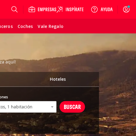
Login
uceros
Coches
Vale Regalo
za aquí!
Hoteles
ones