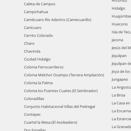
Antonio)
Caleta de Campos
Hidalgo
Campichahua
Huajúmba
Camécuaro Río Adentro (Camecuarillo)
Huecorio
Canícuaro
Isla de Tec
Cerrito Colorado
Jacona
Charo
Jesús del 
Chavinda
Jiquilpan
Ciudad Hidalgo
Jiquilpan d
Colonia Ferrocarrileros
Joya de los
Colonia Melchor Ocampo (Tercera Ampliación)
Jungapeo
Colonia la Palma
La Angostu
Colonia los Puentes Cuates (El Sembrador)
La Brisa
Coloradillas
La Casa en
Conjunto Habitacional Villas del Pedregal
La Encarna
Contepec
La Estancia
Cuartel la Mesa (El Asoleadero)
La Granada
Dos Estrellas