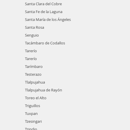
Santa Clara del Cobre
Santa Fe de la Laguna
Santa María de los Ángeles
Santa Rosa
Senguio
Tacámbaro de Codallos
Tarerío
Tarerío
Tarímbaro
Testerazo
Tlalpujahua
Tlalpujahua de Rayón
Toreo el Alto
Triguillos
Tuxpan
Tzesingari
Tzindio