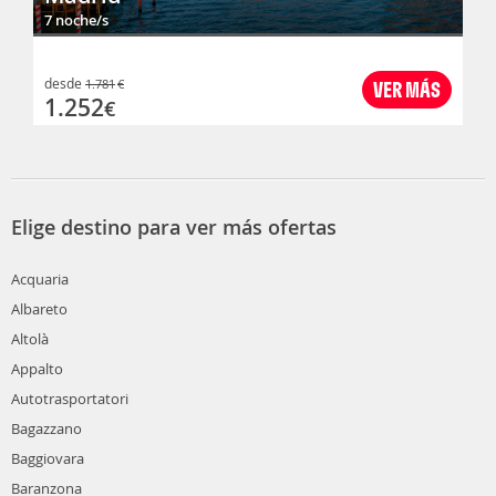
7 noche/s
desde
1.781
€
VER MÁS
1.252
€
Elige destino para ver más ofertas
Acquaria
Albareto
Altolà
Appalto
Autotrasportatori
Bagazzano
Baggiovara
Baranzona