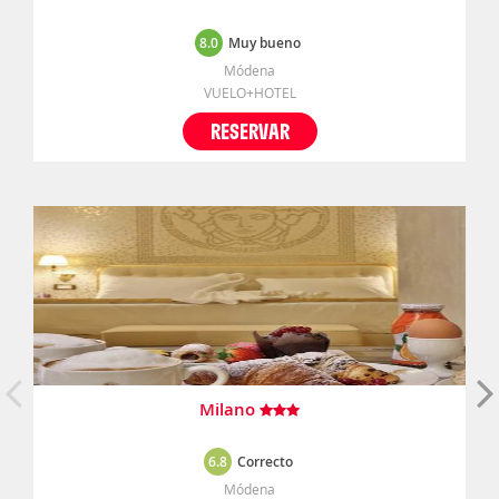
8.0
Muy bueno
Módena
VUELO+HOTEL
RESERVAR
Milano
6.8
Correcto
Módena