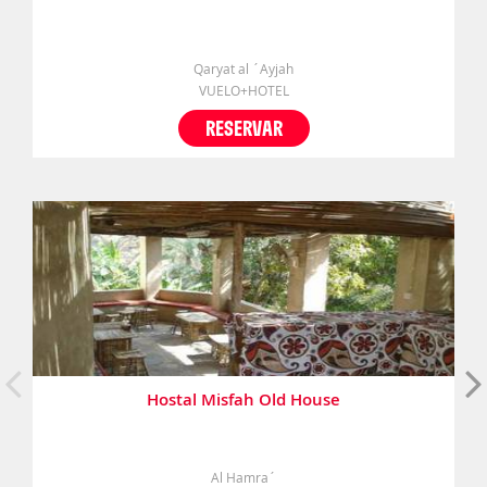
Qaryat al ´Ayjah
VUELO+HOTEL
RESERVAR
Hostal Misfah Old House
Al Hamra´