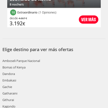
8 noche/s
10
Extraordinario
(1 Opiniones)
desde
4.667
€
VER MÁS
3.192
€
Elige destino para ver más ofertas
Amboseli Parque Nacional
Bomas of Kenya
Dandora
Embakasi
Gachie
Gatharaini
Githurai
Kagondo