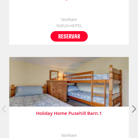
Northam
VUELO+HOTEL
RESERVAR
Holiday Home Pusehill Barn.1
Northam