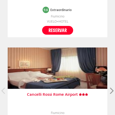
9.6
Extraordinario
Fiumicino
VUELO+HOTEL
RESERVAR
Cancelli Rossi Rome Airport
Fiumicino