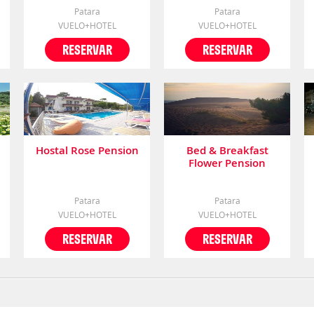
Patara
Patara
VUELO+HOTEL
VUELO+HOTEL
RESERVAR
RESERVAR
Hostal Rose Pension
Bed & Breakfast
Flower Pension
Patara
Patara
VUELO+HOTEL
VUELO+HOTEL
RESERVAR
RESERVAR