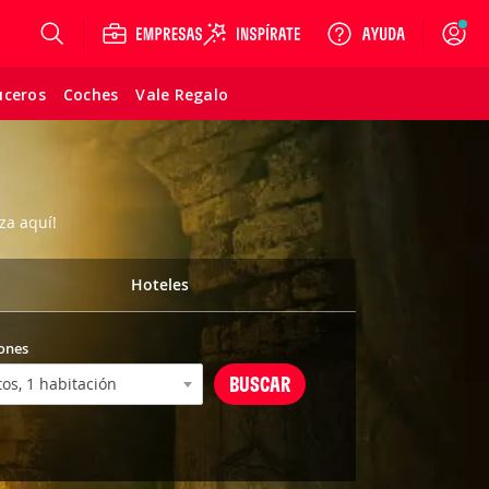
Login
uceros
Coches
Vale Regalo
za aquí!
Hoteles
ones