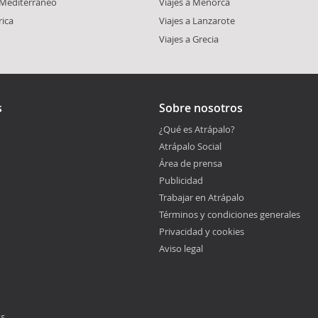
l Mediterráneo
Viajes a Menorca
rica
Viajes a Lanzarote
Viajes a Grecia
s
Sobre nosotros
¿Qué es Atrápalo?
Atrápalo Social
Área de prensa
Publicidad
Trabajar en Atrápalo
Términos y condiciones generales
Privacidad y cookies
Aviso legal
os