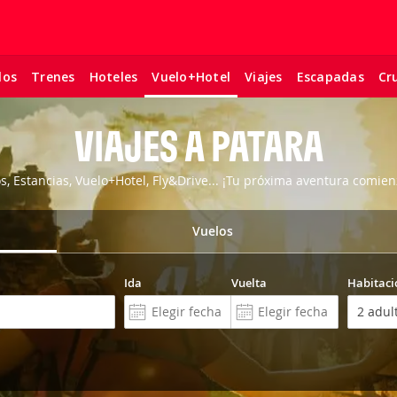
los
Trenes
Hoteles
Viajes
Escapadas
Cr
Vuelo+Hotel
VIAJES A PATARA
os, Estancias, Vuelo+Hotel, Fly&Drive... ¡Tu próxima aventura comien
Vuelos
Ida
Vuelta
Habitaci