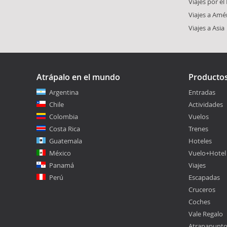
Viajes por e
Viajes a Amé
Viajes a Asia
Atrápalo en el mundo
Producto
Argentina
Entradas
Chile
Actividades
Colombia
Vuelos
Costa Rica
Trenes
Guatemala
Hoteles
México
Vuelo+Hotel
Panamá
Viajes
Perú
Escapadas
Cruceros
Coches
Vale Regalo
Atrapapunt