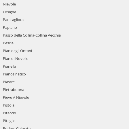
Nievole
Orsigna
Panicagliora
Papiano
Passo della Collina-Collina Vecchia
Pescia
Pian degli Ontani
Pian di Novello
Pianella
Pianosinatico
Piastre
Pietrabuona
Pieve A Nievole
Pistoia
Piteccio
Piteglio
Podere Colmate