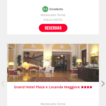
8.6
Excelente
Montecatini Terme
VUELO+HOTEL
RESERVAR
Grand Hotel Plaza e Locanda Maggiore
Montecatini Terme