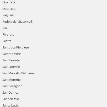
Quarrata
Querceta
Ragnaia
Redola dei Giacomelli
Rio II
Rivoreta
Saette
Sambuca Pistoiese
Sammommè
San Baronto
San Lorenzo
San Marcello Pistoiese
San Momme
San Pellegrino
San Quirico
Sant'Alessio
Santa Lucia