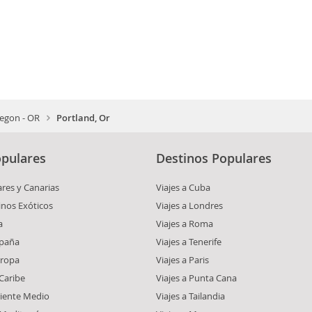
egon - OR
Portland, Or
pulares
Destinos Populares
ares y Canarias
Viajes a Cuba
inos Exóticos
Viajes a Londres
a
Viajes a Roma
spaña
Viajes a Tenerife
uropa
Viajes a Paris
 Caribe
Viajes a Punta Cana
riente Medio
Viajes a Tailandia