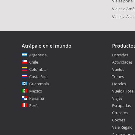
Viajes por e
Viajes a Amé
Viajes a Asia
Atrápalo en el mundo
Producto
Argentina
Entradas
Chile
Actividades
Colombia
Vuelos
Costa Rica
Trenes
Guatemala
Hoteles
México
Vuelo+Hotel
Panamá
Viajes
Perú
Escapadas
Cruceros
Coches
Vale Regalo
Atrapapunt