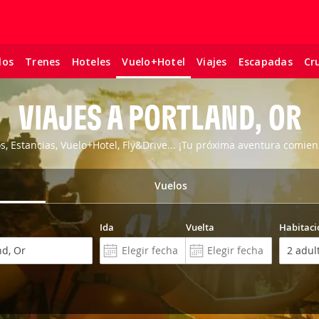
los
Trenes
Hoteles
Viajes
Escapadas
Cr
Vuelo+Hotel
VIAJES A PORTLAND, OR
os, Estancias, Vuelo+Hotel, Fly&Drive... ¡Tu próxima aventura comien
Vuelos
Ida
Vuelta
Habitaci