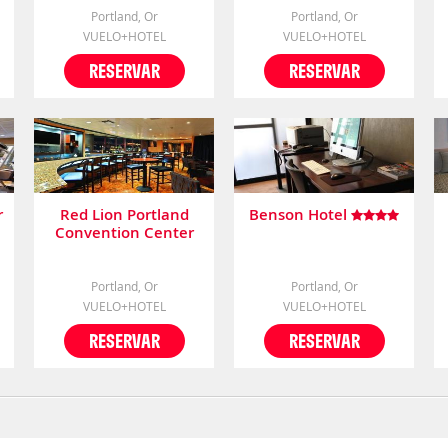
Portland, Or
Portland, Or
VUELO+HOTEL
VUELO+HOTEL
RESERVAR
RESERVAR
r
Red Lion Portland
Benson Hotel
Convention Center
Portland, Or
Portland, Or
VUELO+HOTEL
VUELO+HOTEL
RESERVAR
RESERVAR