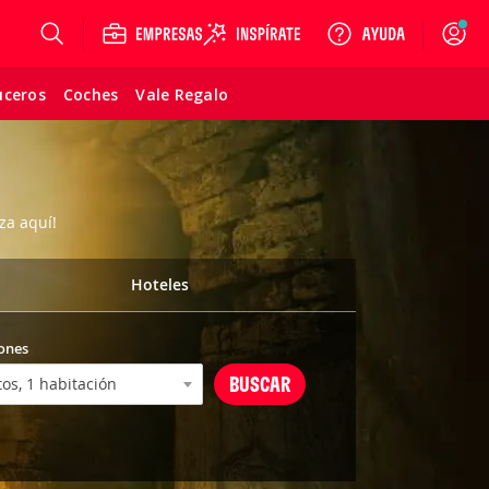
Login
uceros
Coches
Vale Regalo
za aquí!
Hoteles
ones