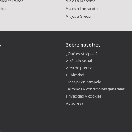
l Mediterráneo
Viajes a Menorca
rica
Viajes a Lanzarote
Viajes a Grecia
s
Sobre nosotros
¿Qué es Atrápalo?
Atrápalo Social
Área de prensa
Publicidad
Trabajar en Atrápalo
Términos y condiciones generales
Privacidad y cookies
Aviso legal
os