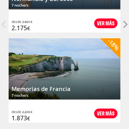
7 noche/s
desde
2.821
€
VER MÁS
2.175
€
-18%
Memorias de Francia
7 noche/s
desde
2.273
€
VER MÁS
1.873
€