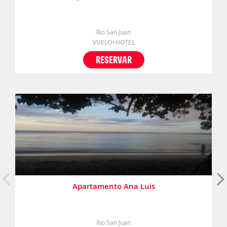
Rio San Juan
VUELO+HOTEL
RESERVAR
Apartamento Ana Luis
Rio San Juan