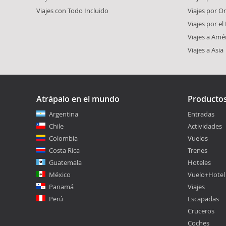
Viajes con Todo Incluido
Viajes por O
Viajes por e
Viajes a Amé
Viajes a Asia
Atrápalo en el mundo
Producto
Argentina
Entradas
Chile
Actividades
Colombia
Vuelos
Costa Rica
Trenes
Guatemala
Hoteles
México
Vuelo+Hotel
Panamá
Viajes
Perú
Escapadas
Cruceros
Coches