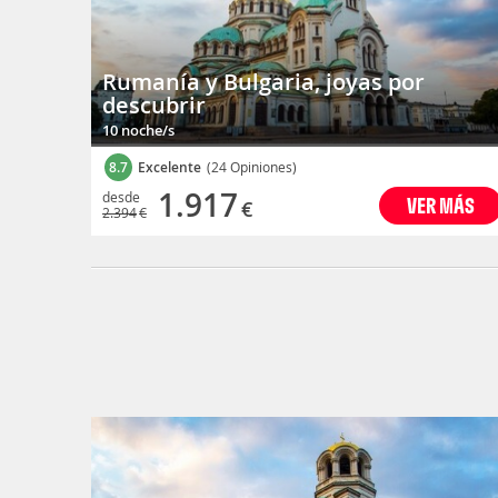
Rumanía y Bulgaria, joyas por
descubrir
10 noche/s
8.7
Excelente
(24 Opiniones)
1.917
desde
VER MÁS
€
2.394
€