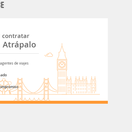
SE
é
contratar
n Atrápalo
agentes de viajes
nado
compromiso