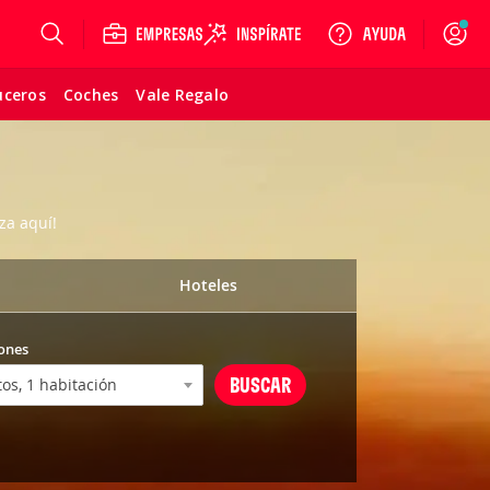
Login
uceros
Coches
Vale Regalo
za aquí!
Hoteles
ones