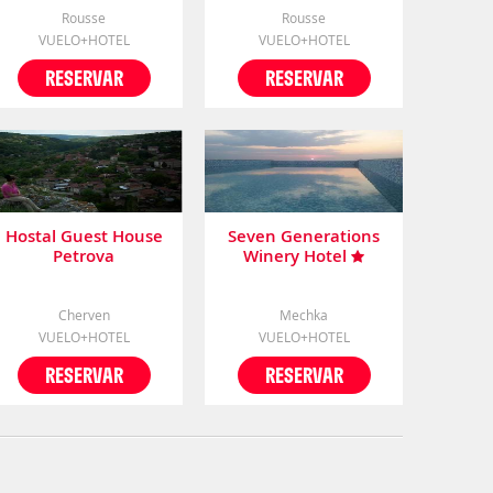
Rousse
Rousse
VUELO+HOTEL
VUELO+HOTEL
RESERVAR
RESERVAR
Hostal Guest House
Seven Generations
Petrova
Winery Hotel
Cherven
Mechka
VUELO+HOTEL
VUELO+HOTEL
RESERVAR
RESERVAR