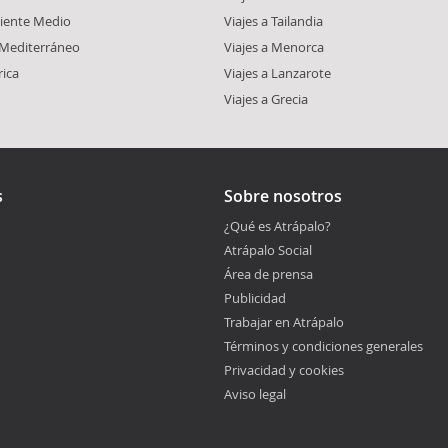
riente Medio
Viajes a Tailandia
l Mediterráneo
Viajes a Menorca
rica
Viajes a Lanzarote
Viajes a Grecia
s
Sobre nosotros
¿Qué es Atrápalo?
Atrápalo Social
Área de prensa
Publicidad
Trabajar en Atrápalo
Términos y condiciones generales
Privacidad y cookies
Aviso legal