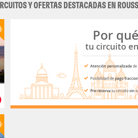
IRCUITOS Y OFERTAS DESTACADAS EN ROUS
8%
Por qu
tu circuito e
Atención personalizada
de 
Posibilidad de
pago fraccio
Pre-reserva
tu circuito
sin 
0%