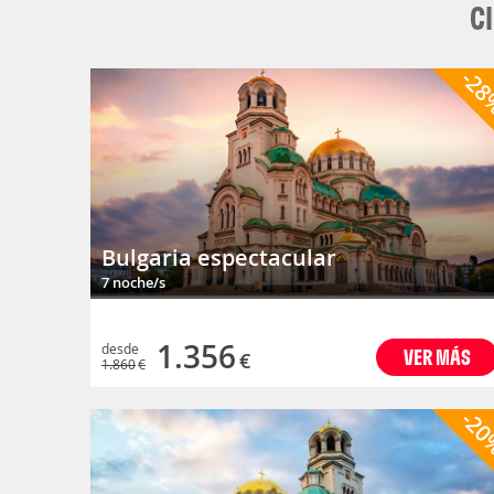
C
-2
Bulgaria espectacular
7 noche/s
1.356
desde
VER MÁS
€
1.860
€
-2