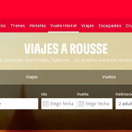
los
Trenes
Hoteles
Viajes
Escapadas
Cr
Vuelo+Hotel
VIAJES A ROUSSE
os, Estancias, Vuelo+Hotel, Fly&Drive... ¡Tu próxima aventura comien
Viajes
Vuelos
Ida
Vuelta
Habitaci