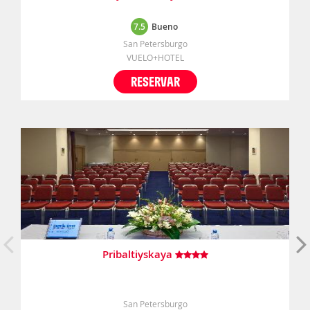
7.5
Bueno
San Petersburgo
VUELO+HOTEL
RESERVAR
Pribaltiyskaya
San Petersburgo