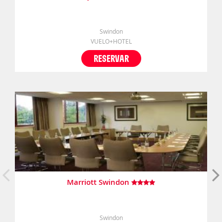
Swindon
VUELO+HOTEL
RESERVAR
Marriott Swindon
Swindon