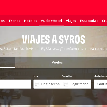
los
Trenes
Hoteles
Viajes
Escapadas
Cr
Vuelo+Hotel
VIAJES A SYROS
os, Estancias, Vuelo+Hotel, Fly&Drive... ¡Tu próxima aventura comien
Vuelos
Ida
Vuelta
Habitaci