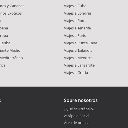
ares y Canarias
Viajes a Cuba
inos Exóticos
Viajes a Londres
a
Viajes a Roma
spaña
Viajes a Tenerife
uropa
Viajes a Paris
 Caribe
Viajes a Punta Cana
riente Medio
Viajes a Tailandia
l Mediterráneo
Viajes a Menorca
rica
Viajes a Lanzarote
Viajes a Grecia
s
Sobre nosotros
¿Qué es Atrápalo?
Atrápalo Social
Área de prensa