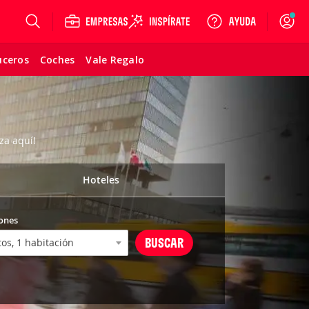
Login
uceros
Coches
Vale Regalo
za aquí!
Hoteles
ones