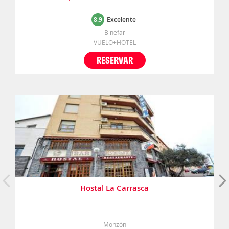
8.9
Excelente
Binefar
VUELO+HOTEL
RESERVAR
Hostal La Carrasca
Monzón