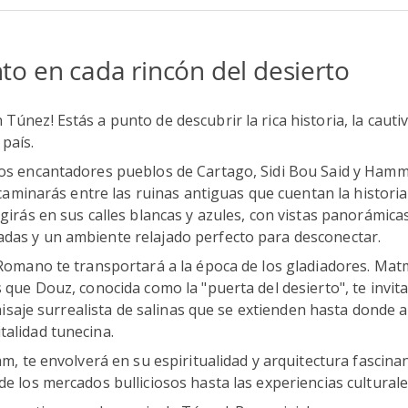
to en cada rincón del desierto
únez! Estás a punto de descubrir la rica historia, la cautiv
país.
los encantadores pueblos de Cartago, Sidi Bou Said y Hamm
 caminarás entre las ruinas antiguas que cuentan la historia 
rgirás en sus calles blancas y azules, con vistas panorámic
das y un ambiente relajado perfecto para desconectar.
o Romano te transportará a la época de los gladiadores. Ma
 que Douz, conocida como la "puerta del desierto", te invit
paisaje surrealista de salinas que se extienden hasta donde al
talidad tunecina.
am, te envolverá en su espiritualidad y arquitectura fascina
e los mercados bulliciosos hasta las experiencias culturale