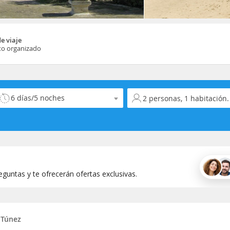
e viaje
ito organizado
elecciona la duración del viaje
Selecciona la ocupación
guntas y te ofrecerán ofertas exclusivas.
Túnez