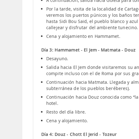
A continuación, salida hacia Goleta para t
Por la tarde, visita de la localidad de Cart
veremos los puertos púnicos y los baños t
hasta Sidi Bou Said, el pueblo blanco y az
callejear y disfrutar del ambiente tunecino
Cena y alojamiento en Hammamet.
Día 3: Hammamet - El Jem - Matmata - Douz
Desayuno.
Salida hacia El Jem donde visitaremos su an
compite incluso con el de Roma por sus g
Continuación hacia Matmata. Llegada y almue
subterránea de los pueblos beréberes).
Continuación hacia Douz conocida como “la p
hotel.
Resto del día libre.
Cena y alojamiento.
Día 4: Douz - Chott El Jerid - Tozeur