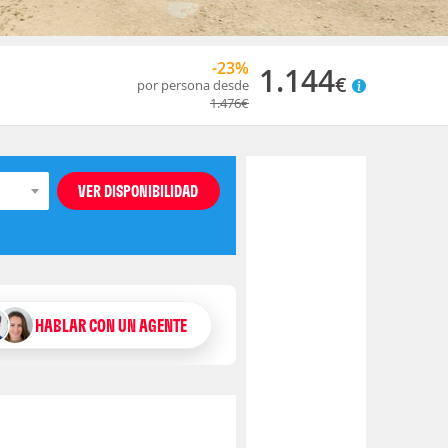
-23%
1.144
€
por persona desde
1.476
€
HABLAR CON UN AGENTE