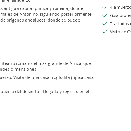
omar el almuerzo.
4 almuerzo
ago, antigua capital púnica y romana, donde
ermales de Antonino, siguiendo posteriormente
Guía profe
ul de orígenes andaluces, donde se puede
Traslados 
.
Visita de C
fiteatro romano, el más grande de África, que
randes dimensiones.
rzo. Visita de una casa troglodita (típica casa
uerta del desierto”. Llegada y registro en el