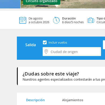
Circuito organizado
De agosto
Duración
Tipo d
a octubre 2026
6 días/5 noches
Circu
S
Incluir vuelos
Salida
¿Dudas sobre este viaje?
Nuestros agentes especializados contestarán a tus pre
Selecciona la categoría del alojamiento
Descripción
Alojamientos