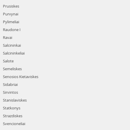
Prusiskes
Purvynai
Pylimeliai
Raudone I
Ravai
Salcininkai
Salcininkeliai
Salote
Semeliskes
Senosios Kietaviskes
Sidabriai
Sirvintos
Stanislaviskes
Statkonys
Strazdiskes
Svencioneliai