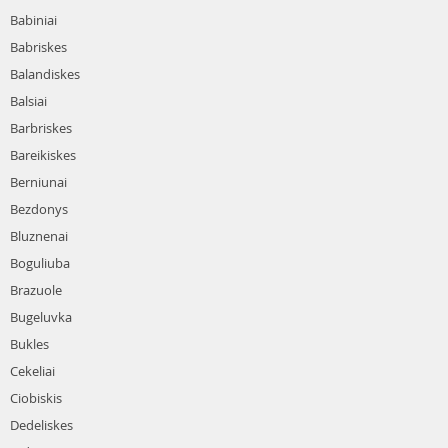
Babiniai
Babriskes
Balandiskes
Balsiai
Barbriskes
Bareikiskes
Berniunai
Bezdonys
Bluznenai
Boguliuba
Brazuole
Bugeluvka
Bukles
Cekeliai
Ciobiskis
Dedeliskes