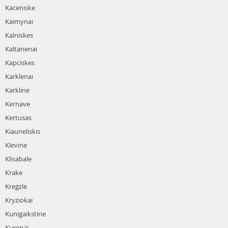
Kaceniske
Kaimynai
Kalniskes
Kaltanenai
Kapciskes
Karklenai
Karkline
Kernave
Kertusas
Kiauneliskis
Klevine
Klisabale
Krake
Kregzle
Kryziokai
Kunigaikstine
Kurenai