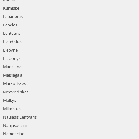
Kurniske
Labanoras
Lapeles
Lentvaris
Liaudiskes
Liepyne
Liucionys
Madziunai
Maisiagala
Markutiskes
Medviediskes
Melkys
Mikniskes
Naujasis Lentvaris
Naujasodziai
Nemencine