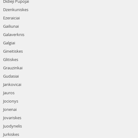
Didieji Pupojai
Dzenkuniskes
Ezeraiciai
Gailiunai
Galaverknis
Galgiai
Gineitiskes
Glitiskes
Grauzinkai
Gudasiai
Jankovicai
Jauros
Jocionys
Jonenai
Jovariskes
Juodynelis
Jurkiskes