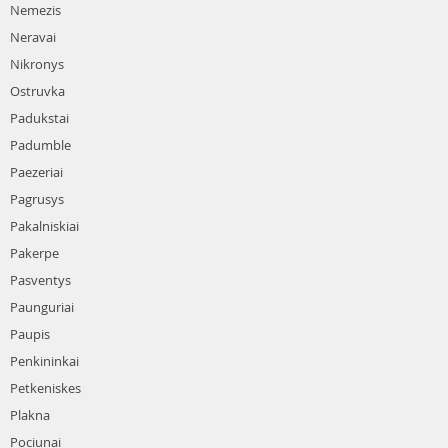
Nemezis
Neravai
Nikronys
Ostruvka
Padukstai
Padumble
Paezeriai
Pagrusys
Pakalniskiai
Pakerpe
Pasventys
Paunguriai
Paupis
Penkininkai
Petkeniskes
Plakna
Pociunai