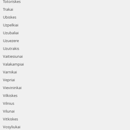
Totoriskes
Trakai
Ubiskes
Uzpelkiai
Uzubaliai
Uzuezere
Uzutrakis
Vaitiesiunai
Valakampiai
Varnikai
Vepriai
Vievininkai
Vilkiskes
Vilnius
Vilunai
Vitkiskes
Vosyliukai