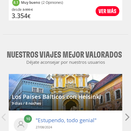
8.1
Muy bueno
(2 Opiniones)
desde
3.999
€
VER MÁS
3.354
€
NUESTROS VIAJES MEJOR VALORADOS
Déjate aconsejar por nuestros usuarios
Los Países Bálticos con Helsinki
9 días / 8 noches
10
"Estupendo, todo genial"
27/08/2024