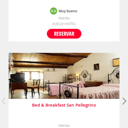
8.0
Muy bueno
Viterbo
VUELO+HOTEL
RESERVAR
Bed & Breakfast San Pellegrino
Viterbo