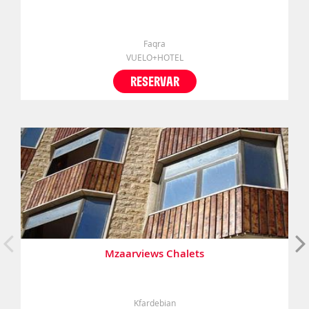
Faqra
VUELO+HOTEL
RESERVAR
Mzaarviews Chalets
Kfardebian