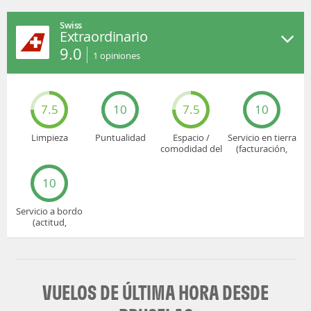
Swiss
Extraordinario
9.0
1
opiniones
7.5
10
7.5
10
Limpieza
Puntualidad
Espacio /
Servicio en tierra
comodidad del
(facturación,
asiento
embarque...)
10
Servicio a bordo
(actitud,
cuidado...)
VUELOS DE ÚLTIMA HORA DESDE