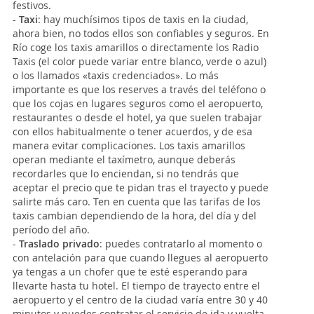
festivos.
-
Taxi
: hay muchísimos tipos de taxis en la ciudad,
ahora bien, no todos ellos son confiables y seguros. En
Río coge los taxis amarillos o directamente los Radio
Taxis (el color puede variar entre blanco, verde o azul)
o los llamados «taxis credenciados». Lo más
importante es que los reserves a través del teléfono o
que los cojas en lugares seguros como el aeropuerto,
restaurantes o desde el hotel, ya que suelen trabajar
con ellos habitualmente o tener acuerdos, y de esa
manera evitar complicaciones. Los taxis amarillos
operan mediante el taxímetro, aunque deberás
recordarles que lo enciendan, si no tendrás que
aceptar el precio que te pidan tras el trayecto y puede
salirte más caro. Ten en cuenta que las tarifas de los
taxis cambian dependiendo de la hora, del día y del
período del año.
-
Traslado privado
: puedes contratarlo al momento o
con antelación para que cuando llegues al aeropuerto
ya tengas a un chofer que te esté esperando para
llevarte hasta tu hotel. El tiempo de trayecto entre el
aeropuerto y el centro de la ciudad varía entre 30 y 40
minutos y puedes contratar el servicio de ida y vuelta.