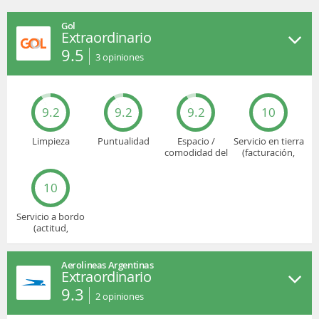
Gol
Extraordinario
9.5
3
opiniones
9.2
9.2
9.2
10
Limpieza
Puntualidad
Espacio /
Servicio en tierra
comodidad del
(facturación,
asiento
embarque...)
10
Servicio a bordo
(actitud,
cuidado...)
Aerolineas Argentinas
Extraordinario
9.3
2
opiniones