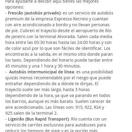
Para ayudarte a decidir aquí tienes las mejores
opciones:
-
Frescão (autobús privado)
: es un servicio de autobús
premium de la empresa Expresso Recreio y cuentan
con aire acondicionado a bordo y no llevan personas
de pie. Cubren el trayecto desde el aeropuerto de Río
de Janeiro con la terminal Alvorada. Salen cada media
hora entre las 05:30 horas hasta las 24:00 horas y son
de color azul por lo que son fáciles de identificar. Los
encontrarás a la salida, en el mismo sitio donde paran
los taxis. Dependiendo del horario puede tardar entre
45 minutos y una 1 hora y 30 minutos.
-
Autobús intermunicipal de línea
: es una posibilidad
quizás menos recomendable por el riesgo que puede
entrañar dependiendo de a dónde te dirijas. El
trayecto suele ser más largo, hasta 3 horas
dependiendo de la hora, ya que va parando en todos
los barrios, aunque es más barato. Suelen carecer de
aire acondicionado. Las líneas son: 915, 922, 924 y
925 salen de la terminal 2.
-
Ligeirão (Bus Rapid Transport)
: Río cuenta con un
servicio de carriles exclusivos para autobuses para
reducir los tiempos de viaje y es la opción más