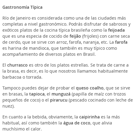
Gastronomía Típica
Río de Janeiro es considerada como una de las ciudades más
completas a nivel gastronómico. Podrás disfrutar de sabrosos y
exóticos platos de la cocina típica brasileña como la
feijoada
que es una especia de cocido de
feijão
(frijoles) con carne seca
de cerdo, que se sirve con arroz, farofa, naranja, etc. La
farofa
es harina de mandioca, que también es muy típico como
acompañamiento de diversos platos en Brasil.
El
churrasco
es otro de los platos estrellas. Se trata de carne a
la brasa, es decir, es lo que nosotros llamamos habitualmente
barbacoa o torrada.
Tampoco puedes dejar de probar el
queso coalho
, que se sirve
en brasas, la
tapioca
, el
munguzá
(papilla de maíz con trozos
pequeños de coco) o el
pirarucu
(pescado cocinado con leche de
nuez).
En cuanto a la bebida, obviamente, la
caipirinha
es la más
habitual, así como también la
água de coco
, que alivia
muchísimo el calor.