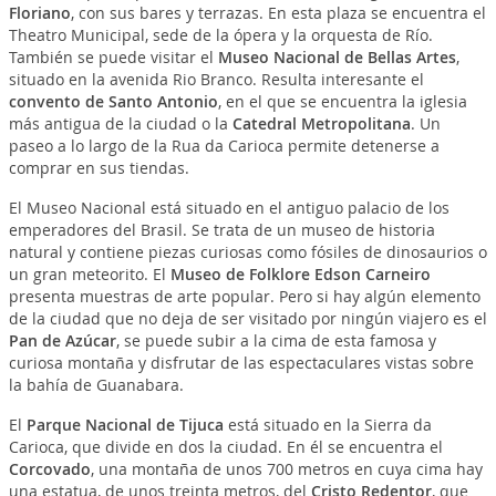
Floriano
, con sus bares y terrazas. En esta plaza se encuentra el
Theatro Municipal, sede de la ópera y la orquesta de Río.
También se puede visitar el
Museo Nacional de Bellas Artes
,
situado en la avenida Rio Branco. Resulta interesante el
convento de Santo Antonio
, en el que se encuentra la iglesia
más antigua de la ciudad o la
Catedral Metropolitana
. Un
paseo a lo largo de la Rua da Carioca permite detenerse a
comprar en sus tiendas.
El Museo Nacional está situado en el antiguo palacio de los
emperadores del Brasil. Se trata de un museo de historia
natural y contiene piezas curiosas como fósiles de dinosaurios o
un gran meteorito. El
Museo de Folklore Edson Carneiro
presenta muestras de arte popular. Pero si hay algún elemento
de la ciudad que no deja de ser visitado por ningún viajero es el
Pan de Azúcar
, se puede subir a la cima de esta famosa y
curiosa montaña y disfrutar de las espectaculares vistas sobre
la bahía de Guanabara.
El
Parque Nacional de Tijuca
está situado en la Sierra da
Carioca, que divide en dos la ciudad. En él se encuentra el
Corcovado
, una montaña de unos 700 metros en cuya cima hay
una estatua, de unos treinta metros, del
Cristo Redentor
, que