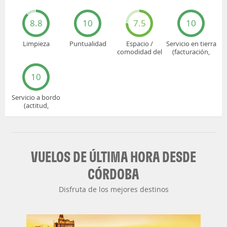
8.8
10
7.5
10
Limpieza
Puntualidad
Espacio /
Servicio en tierra
comodidad del
(facturación,
asiento
embarque...)
10
Servicio a bordo
(actitud,
cuidado...)
VUELOS DE ÚLTIMA HORA DESDE
CÓRDOBA
Disfruta de los mejores destinos