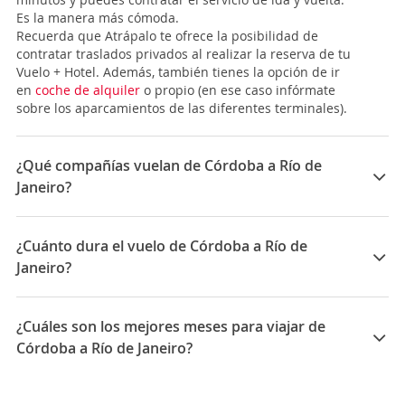
Es la manera más cómoda.
Recuerda que Atrápalo te ofrece la posibilidad de
contratar traslados privados al realizar la reserva de tu
Vuelo + Hotel. Además, también tienes la opción de ir
en
coche de alquiler
o propio (en ese caso infórmate
sobre los aparcamientos de las diferentes terminales).
¿Qué compañías vuelan de Córdoba a Río de
Janeiro?
Las compañías que vuelan de Córdoba a Río de Janeiro
son: Aerolineas Argentinas, Gol
¿Cuánto dura el vuelo de Córdoba a Río de
Janeiro?
La duración media para viajar entre Córdoba y Río de
Janeiro es 13:10
¿Cuáles son los mejores meses para viajar de
Córdoba a Río de Janeiro?
Los mejores meses para viajar de Córdoba a Río de
Janeiro son Agosto, Septiembre, Junio