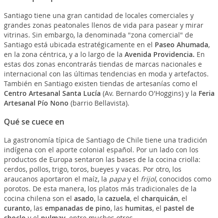
Santiago tiene una gran cantidad de locales comerciales y
grandes zonas peatonales llenos de vida para pasear y mirar
vitrinas. Sin embargo, la denominada "zona comercial" de
Santiago está ubicada estratégicamente en el
Paseo Ahumada
,
en la zona céntrica, y a lo largo de la
Avenida Providencia.
En
estas dos zonas encontrarás tiendas de marcas nacionales e
internacional con las últimas tendencias en moda y artefactos.
También en Santiago existen tiendas de artesanías como el
Centro Artesanal Santa Lucía
(Av. Bernardo O'Hoggins) y la
Feria
Artesanal Pío Nono
(barrio Bellavista).
Qué se cuece en
La gastronomía típica de Santiago de Chile tiene una tradición
indígena con el aporte colonial español. Por un lado con los
productos de Europa sentaron las bases de la cocina criolla:
cerdos, pollos, trigo, toros, bueyes y vacas. Por otro, los
araucanos aportaron el maíz, la
papa
y el
frijol
, conocidos como
porotos. De esta manera, los platos más tradicionales de la
cocina chilena son el
asado
, la
cazuela
, el
charquicán
, el
curanto
, las
empanadas de pino
, las
humitas
, el
pastel de
choclo
y el
pulmay
, entre muchos otros.