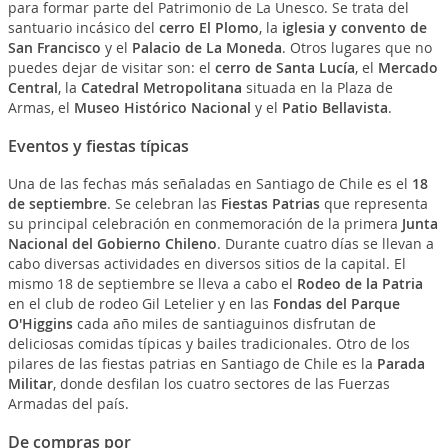
para formar parte del Patrimonio de La Unesco. Se trata del
santuario incásico del
cerro El Plomo
, la
iglesia y convento de
San Francisco
y el
Palacio de La Moneda
. Otros lugares que no
puedes dejar de visitar son: el
cerro de Santa Lucía
, el
Mercado
Central
, la
Catedral Metropolitana
situada en la Plaza de
Armas, el
Museo Histórico Nacional
y el
Patio Bellavista
.
Eventos y fiestas típicas
Una de las fechas más señaladas en Santiago de Chile es el
18
de septiembre
. Se celebran las
Fiestas Patrias
que representa
su principal celebración en conmemoración de la primera
Junta
Nacional del Gobierno Chileno
. Durante cuatro días se llevan a
cabo diversas actividades en diversos sitios de la capital. El
mismo 18 de septiembre se lleva a cabo el
Rodeo de la Patria
en el club de rodeo Gil Letelier y en las
Fondas del Parque
O'Higgins
cada año miles de santiaguinos disfrutan de
deliciosas comidas típicas y bailes tradicionales. Otro de los
pilares de las fiestas patrias en Santiago de Chile es la
Parada
Militar
, donde desfilan los cuatro sectores de las Fuerzas
Armadas del país.
De compras por