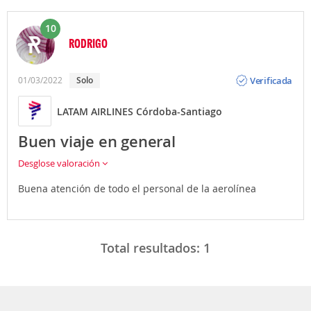
10
RODRIGO
Opinión
Verificada
01/03/2022
solo
LATAM AIRLINES Córdoba-Santiago
Buen viaje en general
Desglose valoración
Buena atención de todo el personal de la aerolínea
Total resultados:
1