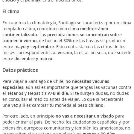
El clima
En cuanto a la climatología, Santiago se caracteriza por un clima
templado-cálido, conocido como
clima mediterráneo
continentalizado
. Las
precipitaciones se concentran sobre
todo en invierno
, de hecho el 80% de las lluvias se producen
entre
mayo y septiembre
. Esto contrasta con las cifras de los
meses correspondientes al
verano
, la estación seca, que sucede
entre
diciembre y marzo
.
Datos prácticos
Para viajar a Santiago de Chile,
no necesitas vacunas
especiales
, aún así es importante que tengas las vacunas contra
el
Tétanos
y
Hepatitis A+B al día
. Si te surgen dudas, no dudes
en consultar el médico antes de viajar. Lo que si necesitarás
una vez allí es cambiar tu moneda al
peso chileno
.
Por otro lado, en principio
no vas a necesitar un visado
para
poder entrar al país. De hecho, los ciudadanos españoles y, por
extensión, europeos comunitarios y también los americanos, no
lo necesitan si su estancia en el país es
menor a 90 días.