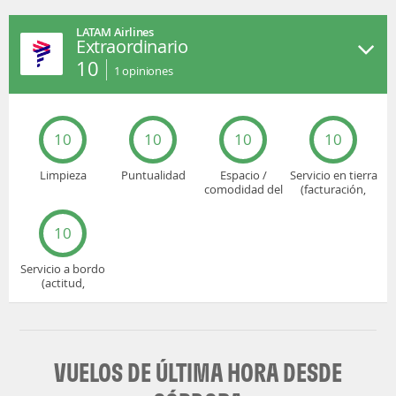
LATAM Airlines
Extraordinario
10
1
opiniones
10
10
10
10
Limpieza
Puntualidad
Espacio /
Servicio en tierra
comodidad del
(facturación,
asiento
embarque...)
10
Servicio a bordo
(actitud,
cuidado...)
VUELOS DE ÚLTIMA HORA DESDE