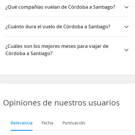
¿Qué compañías vuelan de Córdoba a Santiago?
Las compañías que vuelan de Córdoba a Santiago son:
LATAM Airlines, Sky Airline, Aerolineas Argentinas,
¿Cuánto dura el vuelo de Córdoba a Santiago?
JetSmart, JetSmart Peru
La duración media para viajar entre Córdoba y
Santiago es 08:06
¿Cuáles son los mejores meses para viajar de
Córdoba a Santiago?
Los mejores meses para viajar de Córdoba a Santiago
son Agosto, Septiembre, Junio
Opiniones de nuestros usuarios
Relevancia
Fecha
Puntuación