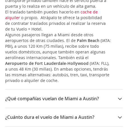
transporte privado también hace el servicio puerta a
puerta y lo realiza en un vehículo de alta gama.
El traslado también puedes hacerlo en
coche de
alquiler
o propio. Atrápalo te ofrece la posibilidad
de contratar traslados privados al realizar la reserva
de tu Vuelo + Hotel.
Algunos pasajeros llegan a Miami desde otros
aeropuertos de otras ciudades. El de
Palm Beach
(IATA:
PBI), a unos 120 Km (75 millas), recibe sobre todo
vuelos domésticos, aunque también operan algunas
aerolíneas internacionales. También está el
Aeropuerto de
Fort Lauderdale-Hollywood
(IATA: FLL),
a unos 48 Km (30 millas). En ambas opciones, tendrás
las mismas alternativas: autobús, tren, taxi, transporte
privado o alquiler de coche.
¿Qué compañías vuelan de Miami a Austin?
Las compañías que vuelan de Miami a Austin son:
American Airlines, Delta, United Airlines
¿Cuánto dura el vuelo de Miami a Austin?
La duración media para viajar entre Miami y Austin es