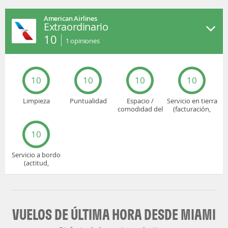
American Airlines
Extraordinario
10
1
opiniones
10
10
10
10
Limpieza
Puntualidad
Espacio /
Servicio en tierra
comodidad del
(facturación,
asiento
embarque...)
10
Servicio a bordo
(actitud,
cuidado...)
VUELOS DE ÚLTIMA HORA DESDE MIAMI