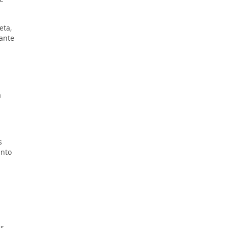
eta,
ante
a
s
anto
ás