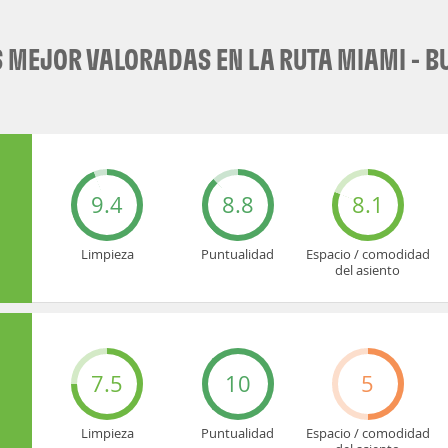
MEJOR VALORADAS EN LA RUTA MIAMI - B
9.4
8.8
8.1
Limpieza
Puntualidad
Espacio / comodidad
del asiento
7.5
10
5
Limpieza
Puntualidad
Espacio / comodidad