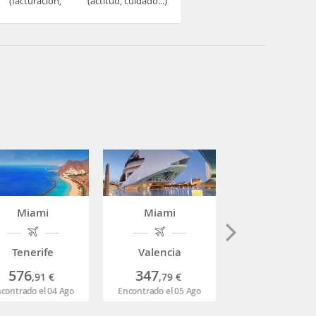
(facturación,
(actitud, cuidado...)
embarque...)
Miami
Miami
Miami
Tenerife
Valencia
Nueva York
576
347
189
,91
€
,79
€
,65
€
contrado el 04 Ago
Encontrado el 05 Ago
Encontrado el 06 