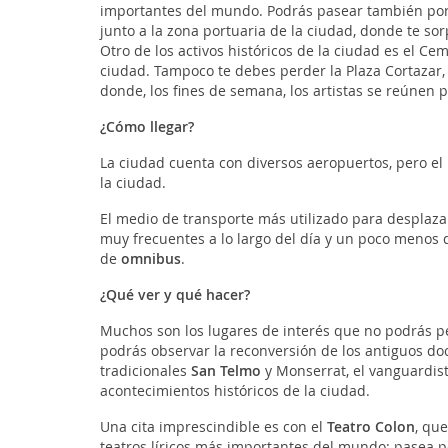
importantes del mundo. Podrás pasear también po
junto a la zona portuaria de la ciudad, donde te s
Otro de los activos históricos de la ciudad es el Ce
ciudad. Tampoco te debes perder la Plaza Cortazar,
donde, los fines de semana, los artistas se reúnen 
¿Cómo llegar?
La ciudad cuenta con diversos aeropuertos, pero el 
la ciudad.
El medio de transporte más utilizado para desplaza
muy frecuentes a lo largo del día y un poco menos 
de
omnibus
.
¿Qué ver y qué hacer?
Muchos son los lugares de interés que no podrás pe
podrás observar la reconversión de los antiguos docks
tradicionales
San Telmo
y Monserrat, el vanguardis
acontecimientos históricos de la ciudad.
Una cita imprescindible es con el
Teatro Colon
, qu
teatros líricos más importantes del mundo; pasea p