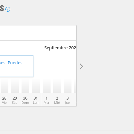
AS
Septiembre 2026
hes. Puedes
28
29
30
31
1
2
3
4
5
6
7
8
9
Vie
Sáb
Dom
Lun
Mar
Mié
Jue
Vie
Sáb
Dom
Lun
Mar
Mié