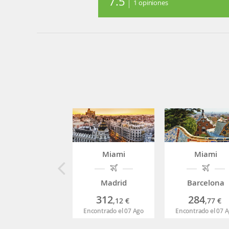
7.5
1
opiniones
Miami
Miami
Madrid
Barcelona
312
284
,12
€
,77
€
Encontrado el 07 Ago
Encontrado el 07 