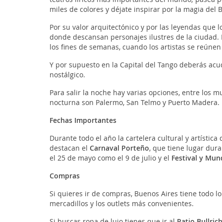
miles de colores y déjate inspirar por la magia del 
Por su valor arquitectónico y por las leyendas que 
donde descansan personajes ilustres de la ciudad. 
los fines de semanas, cuando los artistas se reúne
Y por supuesto en la Capital del Tango deberás acu
nostálgico.
Para salir la noche hay varias opciones, entre los 
nocturna son Palermo, San Telmo y Puerto Madera.
Fechas Importantes
Durante todo el año la cartelera cultural y artísti
destacan el
Carnaval Porteño
, que tiene lugar dura
el 25 de mayo como el 9 de julio y el
Festival y Mun
Compras
Si quieres ir de compras, Buenos Aires tiene todo 
mercadillos y los outlets más convenientes.
Si buscas ropa de lujo tienes que ir al
Patio Bullric