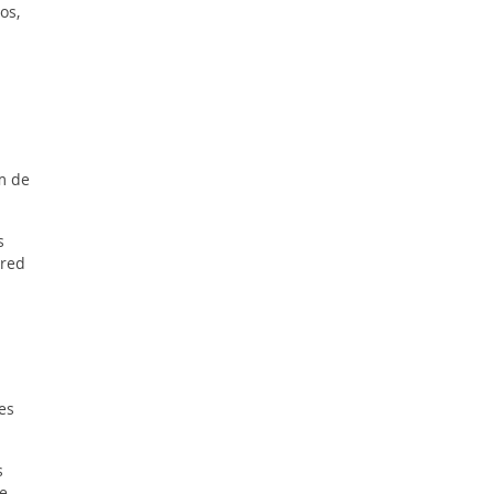
os,
m de
s
 red
es
s
e