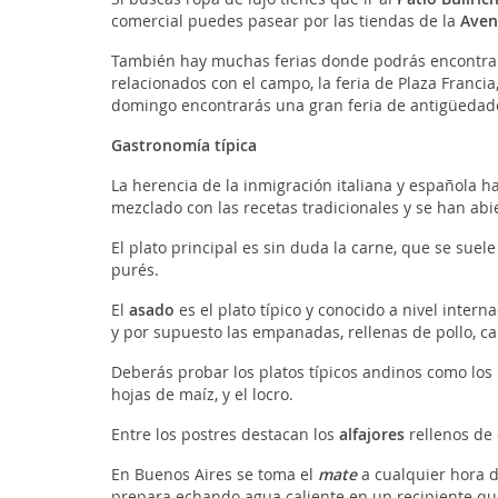
comercial puedes pasear por las tiendas de la
Aven
También hay muchas ferias donde podrás encontrar
relacionados con el campo, la feria de Plaza Franci
domingo encontrarás una gran feria de antigüedade
Gastronomía típica
La herencia de la inmigración italiana y española h
mezclado con las recetas tradicionales y se han abie
El plato principal es sin duda la carne, que se suel
purés.
El
asado
es el plato típico y conocido a nivel inter
y por supuesto las empanadas, rellenas de pollo, c
Deberás probar los platos típicos andinos como los
hojas de maíz, y el locro.
Entre los postres destacan los
alfajores
rellenos de 
En Buenos Aires se toma el
mate
a cualquier hora d
prepara echando agua caliente en un recipiente qu