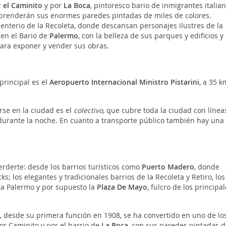
r
el Caminito
y por
La Boca
, pintoresco bario de inmigrantes italian
orprenderán sus enormes paredes pintadas de miles de colores.
menterio de la Recoleta, donde descansan personajes ilustres de la
 en el Bario de
Palermo
, con la belleza de sus parques y edificios y
para exponer y vender sus obras.
principal es el
Aeropuerto Internacional Ministro Pistarini
, a 35 k
rse en la ciudad es el
colectivo
, que cubre toda la ciudad con línea
durante la noche. En cuanto a transporte público también hay una
rderte: desde los barrios turísticos como
Puerto Madero
, donde
; los elegantes y tradicionales barrios de la Recoleta y Retiro, los
ta Palermo y por supuesto la
Plaza De
Mayo
, fulcro de los principal
e, desde su primera función en 1908, se ha convertido en uno de lo
or Caminito y por el barrio de
La Boca
, con sus paredes pintadas d