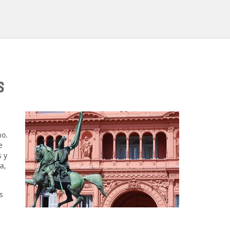
S
no.
e
 y
a,
s