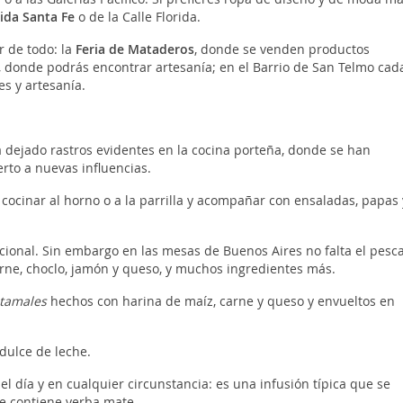
ida Santa Fe
o de la Calle Florida.
 de todo: la
Feria de Mataderos
, donde se venden productos
a, donde podrás encontrar artesanía; en el Barrio de San Telmo cad
s y artesanía.
a dejado rastros evidentes en la cocina porteña, donde se han
rto a nuevas influencias.
e cocinar al horno o a la parrilla y acompañar con ensaladas, papas 
nacional. Sin embargo en las mesas de Buenos Aires no falta el pesc
arne, choclo, jamón y queso, y muchos ingredientes más.
tamales
hechos con harina de maíz, carne y queso y envueltos en
dulce de leche.
el día y en cualquier circunstancia: es una infusión típica que se
e contiene yerba mate.