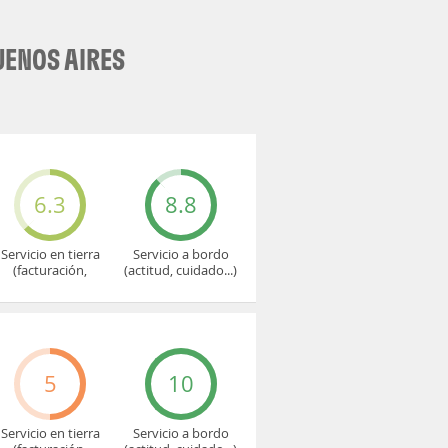
UENOS AIRES
6.3
8.8
Servicio en tierra
Servicio a bordo
(facturación,
(actitud, cuidado...)
embarque...)
5
10
Servicio en tierra
Servicio a bordo