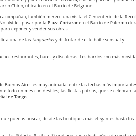
Barrio Chino, ubicado en el Barrio de Belgrano.
lo acompañan, también merece una visita el Cementerio de la Recol
No olvides pasar por la
Plaza Cortazar
en el Barrio de Palermo dur
n para exponer y vender sus obras.
dir a una de las
tanguerías
y disfrutar de este baile sensual y
muchos restaurantes, bares y discotecas. Los barrios con más movid
ca de Buenos Aires es muy animada: entre las fechas más importante
nte todo un mes con desfiles; las fiestas patrias, que se celebran t
dial de Tango
.
lo que puedas buscar, desde las boutiques más elegantes hasta los
h
o a las Galerías Pacífico. Si prefieres ropa de diseño y de moda m