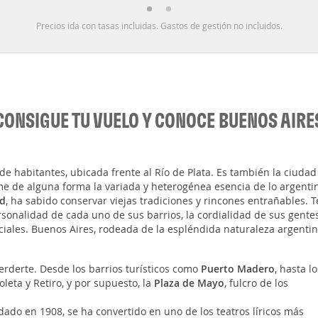
Precios ida con tasas incluidas. Gastos de gestión no incluidos.
CONSIGUE TU VUELO Y CONOCE BUENOS AIRE
e habitantes, ubicada frente al Río de Plata. Es también la ciudad
e de alguna forma la variada y heterogénea esencia de lo argenti
ad
, ha sabido conservar viejas tradiciones y rincones entrañables. T
rsonalidad de cada uno de sus barrios, la cordialidad de sus gentes
ciales. Buenos Aires, rodeada de la espléndida naturaleza argentin
rderte. Desde los barrios turísticos como
Puerto Madero
, hasta lo
leta y Retiro, y por supuesto, la
Plaza de Mayo
, fulcro de los
dado en 1908, se ha convertido en uno de los teatros líricos más