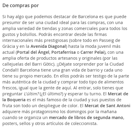
De compras por
Si hay algo que podemos destacar de Barcelona es que puede
presumir de ser una ciudad ideal para las compras, con una
amplia variedad de tiendas y zonas comerciales para todos los
gustos y bolsillos. Podrás encontrar desde las firmas
internacionales más prestigiosas (sobre todo en Passeig de
Gràcia y en la
Avenida Diagonal
) hasta la moda juvenil más
actual (
Portal del Ángel
,
Portaferrisa
o
Carrer Pelai
), con una
amplia oferta de productos artesanos y originales (por las
callejuelas del Barri Gòtic). ¡¡Déjate sorprender por la Ciudad
Condal!! Barcelona tiene una gran vida de barrio y cada uno
tiene su propio mercado. En ellos podrás ser testigo de la parte
más auténtica de la ciudad y comprar todo tipo de alimentos
frescos, igual que la gente de aquí. Al entrar, solo tienes que
preguntar
L'últim?
(¿El último?) y esperar tu turno. El
Mercat de
la Boqueria
es el más famoso de la ciudad y sus puestos de
fruta son todo un despliegue de color. El
Mercat de Sant Antoni
adquiere más protagonismo los domingos por la mañana
cuando se organiza un
mercado de libros de segunda mano
,
posters, sellos y otros artículos de coleccionista.