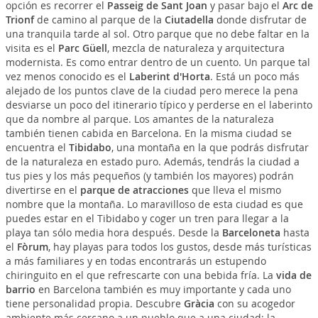
opción es recorrer el
Passeig de Sant Joan
y pasar bajo el
Arc de
Trionf
de camino al parque de la
Ciutadella
donde disfrutar de
una tranquila tarde al sol. Otro parque que no debe faltar en la
visita es el
Parc Güell
, mezcla de naturaleza y arquitectura
modernista. Es como entrar dentro de un cuento. Un parque tal
vez menos conocido es el
Laberint d'Horta
. Está un poco más
alejado de los puntos clave de la ciudad pero merece la pena
desviarse un poco del itinerario típico y perderse en el laberinto
que da nombre al parque. Los amantes de la naturaleza
también tienen cabida en Barcelona. En la misma ciudad se
encuentra el
Tibidabo
, una montaña en la que podrás disfrutar
de la naturaleza en estado puro. Además, tendrás la ciudad a
tus pies y los más pequeños (y también los mayores) podrán
divertirse en el
parque de atracciones
que lleva el mismo
nombre que la montaña. Lo maravilloso de esta ciudad es que
puedes estar en el Tibidabo y coger un tren para llegar a la
playa tan sólo media hora después. Desde la
Barceloneta
hasta
el
Fòrum
, hay playas para todos los gustos, desde más turísticas
a más familiares y en todas encontrarás un estupendo
chiringuito en el que refrescarte con una bebida fría. La
vida de
barrio
en Barcelona también es muy importante y cada uno
tiene personalidad propia. Descubre
Gràcia
con su acogedor
ambiente más cercano a un pueblo que a una ciudad; la