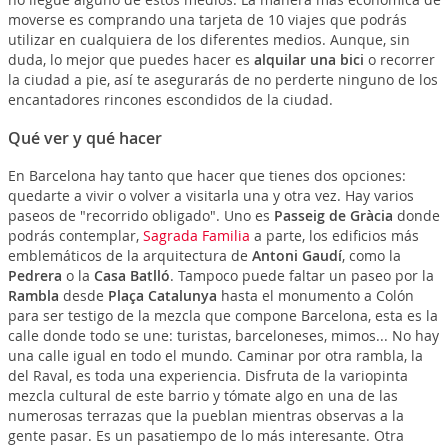
moverse es comprando una tarjeta de 10 viajes que podrás
utilizar en cualquiera de los diferentes medios. Aunque, sin
duda, lo mejor que puedes hacer es
alquilar una bici
o recorrer
la ciudad a pie, así te asegurarás de no perderte ninguno de los
encantadores rincones escondidos de la ciudad.
Qué ver y qué hacer
En Barcelona hay tanto que hacer que tienes dos opciones:
quedarte a vivir o volver a visitarla una y otra vez. Hay varios
paseos de "recorrido obligado". Uno es
Passeig de Gràcia
donde
podrás contemplar,
Sagrada Familia
a parte, los edificios más
emblemáticos de la arquitectura de
Antoni Gaudí
, como la
Pedrera
o la
Casa Batlló
. Tampoco puede faltar un paseo por la
Rambla
desde
Plaça Catalunya
hasta el monumento a Colón
para ser testigo de la mezcla que compone Barcelona, esta es la
calle donde todo se une: turistas, barceloneses, mimos... No hay
una calle igual en todo el mundo. Caminar por otra rambla, la
del Raval, es toda una experiencia. Disfruta de la variopinta
mezcla cultural de este barrio y tómate algo en una de las
numerosas terrazas que la pueblan mientras observas a la
gente pasar. Es un pasatiempo de lo más interesante. Otra