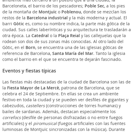
Barceloneta, el barrio de los pescadores;
Poble Sec
, a los pies
de la montaña de
Montjuïc
o
Poblenou
, donde se mezclan los
restos de la
Barcelona industrial
y la más moderna y actual. El
barri
Gòtic
es, como su nombre indica, la parte más gótica de la
ciudad. Sus calles laberínticas y su arquitectura te trasladarán a
otra época. La
Catedral
o la
Plaça Reial
y las callejuelas que la
rodean son dos de sus zonas más conocidas. Al otro lado del
Gòtic, en el
Born
, se encuentra una de las iglesias góticas de
referencia de Barcelona,
Santa María del Mar
. Tanto la iglesia
como el barrio en el que se encuentra te dejarán fascinado.
Eventos y fiestas típicas
Las fiestas más destacadas de la ciudad de Barcelona son las de
la
Fiesta Mayor de La Mercè
, patrona de Barcelona, que se
celebra el 24 de Septiembre. En ellas se crea un ambiente
festivo en toda la ciudad y se pueden ver desfiles de gigantes y
cabezudos,
castellers
(construcciones de torres humanas) y
bailes de sardanas. Además, destacan especialmente los
correfocs
(desfile de personas disfrazadas o no entre fuegos
artificiales) y el
piromusical
(fuegos artificiales con las fuentes
luminosas de Montjuïc sincronizadas con la música). Durante