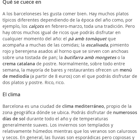
Qué se cuece en
A los barceloneses les gusta comer bien. Hay muchos platos
típicos diferentes dependiendo de la época del año como, por
ejemplo, los
calçots
en febrero-marzo, toda una tradición. Pero
hay otros muchos igual de ricos que podrás disfrutar en
cualquier momento del año: el
pà amb tomàquet
que
acompaña a muchas de las comidas; la
escalivada
, pimiento
rojo y berenjena asados al horno que se sirven con anchoas
sobre una tostada de pan; la
butifarra amb mongetes
o la
crema catalana
de postre. Normalmente, sobre todo entre
semana, la mayoría de bares y restaurantes ofrecen un
menú
de mediodía
(a partir de 8 euros) con el que podrás disfrutar de
dos platos y postre. Rico, rico.
El clima
Barcelona es una ciudad de
clima mediterráneo
, propio de la
zona geográfica dónde se ubica. Podrás disfrutar de
numerosos
días de sol
durante todo el año y de temperaturas
generalmente suaves. Los inviernos son templados y
relativamente húmedos mientras que los veranos son calurosos
y secos. En general, las lluvias son esporádicas pero copiosas y