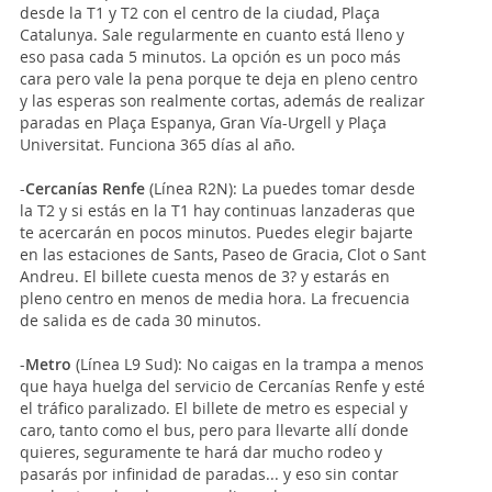
desde la T1 y T2 con el centro de la ciudad, Plaça
Catalunya. Sale regularmente en cuanto está lleno y
eso pasa cada 5 minutos. La opción es un poco más
cara pero vale la pena porque te deja en pleno centro
y las esperas son realmente cortas, además de realizar
paradas en Plaça Espanya, Gran Vía-Urgell y Plaça
Universitat. Funciona 365 días al año.
-
Cercanías Renfe
(Línea R2N): La puedes tomar desde
la T2 y si estás en la T1 hay continuas lanzaderas que
te acercarán en pocos minutos. Puedes elegir bajarte
en las estaciones de Sants, Paseo de Gracia, Clot o Sant
Andreu. El billete cuesta menos de 3? y estarás en
pleno centro en menos de media hora. La frecuencia
de salida es de cada 30 minutos.
-
Metro
(Línea L9 Sud): No caigas en la trampa a menos
que haya huelga del servicio de Cercanías Renfe y esté
el tráfico paralizado. El billete de metro es especial y
caro, tanto como el bus, pero para llevarte allí donde
quieres, seguramente te hará dar mucho rodeo y
pasarás por infinidad de paradas... y eso sin contar