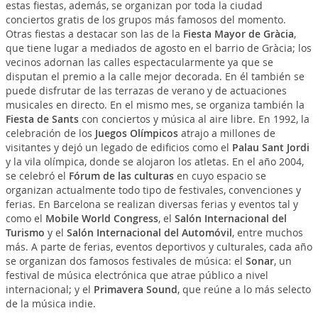
estas fiestas, además, se organizan por toda la ciudad
conciertos gratis de los grupos más famosos del momento.
Otras fiestas a destacar son las de la
Fiesta Mayor de Gràcia
,
que tiene lugar a mediados de agosto en el barrio de Gràcia; los
vecinos adornan las calles espectacularmente ya que se
disputan el premio a la calle mejor decorada. En él también se
puede disfrutar de las terrazas de verano y de actuaciones
musicales en directo. En el mismo mes, se organiza también la
Fiesta de Sants
con conciertos y música al aire libre. En 1992, la
celebración de los
Juegos Olímpicos
atrajo a millones de
visitantes y dejó un legado de edificios como el
Palau Sant Jordi
y la vila olímpica, donde se alojaron los atletas. En el año 2004,
se celebró el
Fórum de las culturas
en cuyo espacio se
organizan actualmente todo tipo de festivales, convenciones y
ferias. En Barcelona se realizan diversas ferias y eventos tal y
como el
Mobile World Congress
, el
Salón Internacional del
Turismo
y el
Salón Internacional del Automóvil
, entre muchos
más. A parte de ferias, eventos deportivos y culturales, cada año
se organizan dos famosos festivales de música: el
Sonar
, un
festival de música electrónica que atrae público a nivel
internacional; y el
Primavera Sound
, que reúne a lo más selecto
de la música indie.