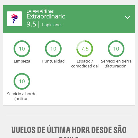
LATAM Airlines
Extraordinario
9.5
1
opiniones
10
10
7.5
10
Limpieza
Puntualidad
Espacio /
Servicio en tierra
comodidad del
(facturación,
asiento
embarque...)
10
Servicio a bordo
(actitud,
cuidado...)
VUELOS DE ÚLTIMA HORA DESDE SÃO