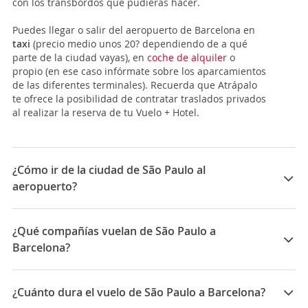
con los transbordos que pudieras hacer.
Puedes llegar o salir del aeropuerto de Barcelona en
taxi
(precio medio unos 20? dependiendo de a qué
parte de la ciudad vayas), en
coche de alquiler
o
propio (en ese caso infórmate sobre los aparcamientos
de las diferentes terminales). Recuerda que Atrápalo
te ofrece la posibilidad de contratar traslados privados
al realizar la reserva de tu Vuelo + Hotel.
¿Cómo ir de la ciudad de São Paulo al
aeropuerto?
El
Aeropuerto Internacional de São Paulo -
Governador André Franco Montoro (GRU)
está en
¿Qué compañías vuelan de São Paulo a
Gaurulhos, a 25 Km del centro de la ciudad. Tiene 3
Barcelona?
terminales de pasajeros. Existe un servicio de transfer
gratuito entre terminales, estos autobuses están
Las compañías que vuelan de São Paulo a Barcelona
señalizados con el logo del aeropuerto y tienen una
son: Aeromexico, TAP Portugal, LATAM Airlines, Iberia,
¿Cuánto dura el vuelo de São Paulo a Barcelona?
frecuencia de 15 minutos por el día. Para llegar hasta
ITA Airways, Royal Air Maroc
el centro de
Sampa
, como se conoce cariñosamente a