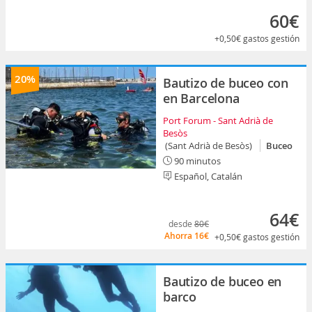
60€
+0,50€
gastos gestión
20%
Bautizo de buceo con
en Barcelona
Port Forum - Sant Adrià de
Besòs
(Sant Adrià de Besòs)
Buceo
90 minutos
Español, Catalán
64€
desde
80€
Ahorra
16€
+0,50€
gastos gestión
Bautizo de buceo en
barco