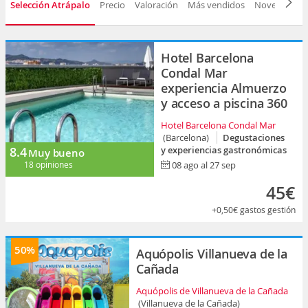
Selección Atrápalo
Precio
Valoración
Más vendidos
Novedad
D
Hotel Barcelona
Condal Mar
experiencia Almuerzo
y acceso a piscina 360
Hotel Barcelona Condal Mar
(Barcelona)
Degustaciones
8.4
y experiencias gastronómicas
Muy bueno
18 opiniones
08 ago al 27 sep
45€
+0,50€
gastos gestión
50%
Aquópolis Villanueva de la
Cañada
Aquópolis de Villanueva de la Cañada
(Villanueva de la Cañada)