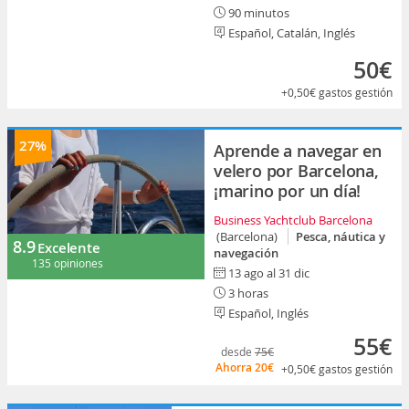
90 minutos
Español, Catalán, Inglés
50€
+0,50€
gastos gestión
27%
Aprende a navegar en
velero por Barcelona,
¡marino por un día!
Business Yachtclub Barcelona
(Barcelona)
Pesca, náutica y
8.9
Excelente
navegación
135 opiniones
13 ago al 31 dic
3 horas
Español, Inglés
55€
desde
75€
Ahorra
20€
+0,50€
gastos gestión