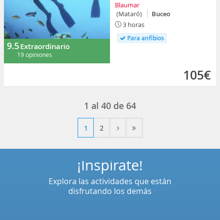
Blaumar
(Mataró)
Buceo
3 horas
Para anfibios
9.5
Extraordinario
19 opiniones
105€
1
al
40
de
64
1
2
¡Inspírate!
Explora las actividades que están
disfrutando los demás