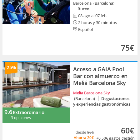
Barcelona (Barcelona)
Buceo
08 ago al 07 feb
2 horas y 30 minutos
Español
75€
25%
Acceso a GAIA Pool
Bar con almuerzo en
Meliá Barcelona Sky
Melia Barcelona Sky
(Barcelona)
Degustaciones
y experiencias gastronómicas
9.6
Extraordinario
3 opiniones
60€
desde
80€
Ahorra
20€
+0,50€
gastos gestión