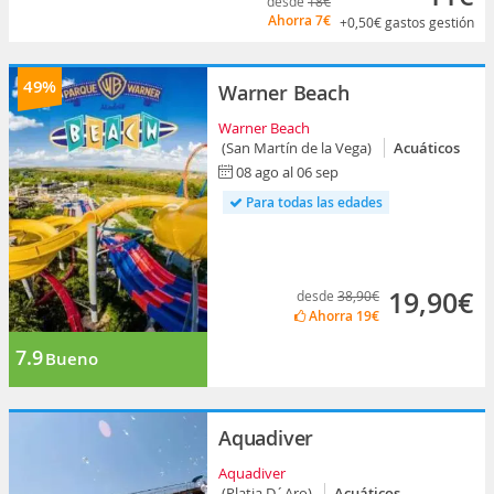
desde
18€
Ahorra
7€
+0,50€
gastos gestión
49%
Warner Beach
Warner Beach
(San Martín de la Vega)
Acuáticos
08 ago al 06 sep
Para todas las edades
19,90€
desde
38,90€
Ahorra
19€
7.9
Bueno
Aquadiver
Aquadiver
(Platja D´Aro)
Acuáticos