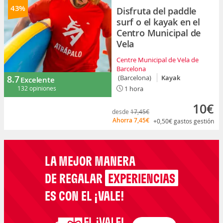
43%
Disfruta del paddle
surf o el kayak en el
Centro Municipal de
Vela
Centre Municipal de Vela de
Barcelona
8.7
(Barcelona)
Kayak
Excelente
132 opiniones
1 hora
10€
desde
17,45€
Ahorra
7,45€
+0,50€
gastos gestión
LA MEJOR MANERA
DE REGALAR
EXPERIENCIAS
ES CON EL ¡VALE!