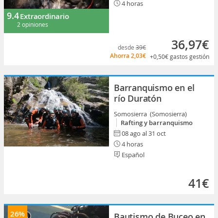
4 horas
9.4
Extraordinario
2 opiniones
36,97€
desde
39€
Ahorra
2,03€
+0,50€
gastos gestión
Barranquismo en el
río Duratón
Somosierra (Somosierra)
Rafting y barranquismo
08 ago al 31 oct
4 horas
Español
41€
26%
Bautismo de Buceo en