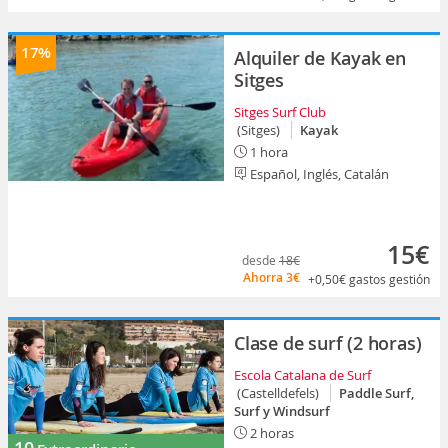
17%
Alquiler de Kayak en
Sitges
Sitges Surf Club
(Sitges)
Kayak
1 hora
Español, Inglés, Catalán
15€
desde
18€
Ahorra
3€
+0,50€
gastos gestión
Clase de surf (2 horas)
Escola Catalana de Surf
(Castelldefels)
Paddle Surf,
Surf y Windsurf
2 horas
10