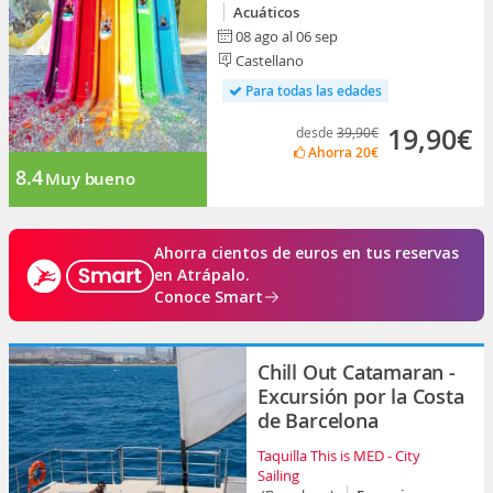
Acuáticos
08 ago al 06 sep
Castellano
Para todas las edades
19,90€
desde
39,90€
Ahorra
20€
8.4
Muy bueno
Ahorra cientos de euros en tus reservas
en Atrápalo.
Conoce Smart
Chill Out Catamaran -
Excursión por la Costa
de Barcelona
Taquilla This is MED - City
Sailing