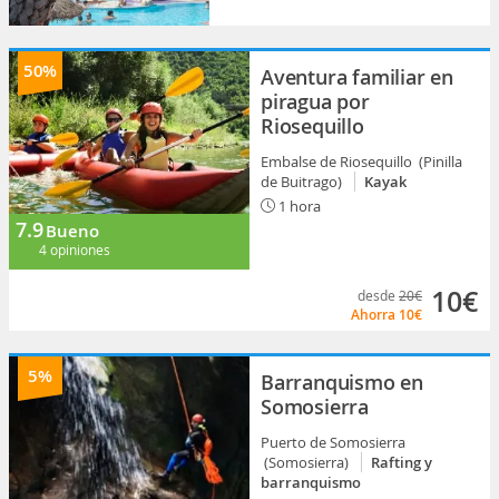
50%
Aventura familiar en
piragua por
Riosequillo
Embalse de Riosequillo (Pinilla
de Buitrago)
Kayak
1 hora
7.9
Bueno
4 opiniones
10€
desde
20€
Ahorra
10€
5%
Barranquismo en
Somosierra
Puerto de Somosierra
(Somosierra)
Rafting y
barranquismo