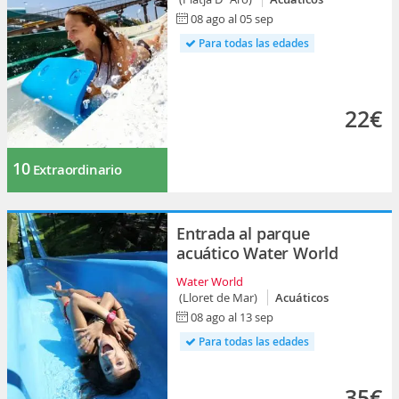
08 ago al 05 sep
Para todas las edades
22€
10
Extraordinario
Entrada al parque
acuático Water World
Water World
(Lloret de Mar)
Acuáticos
08 ago al 13 sep
Para todas las edades
35€