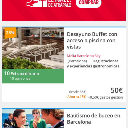
23%
Desayuno Buffet con
acceso a piscina con
vistas
Melia Barcelona Sky
(Barcelona)
Degustaciones
y experiencias gastronómicas
10
Extraordinario
10 opiniones
50€
desde
65€
Ahorra
15€
+0,50€
gastos gestión
Bautismo de buceo en
Barcelona