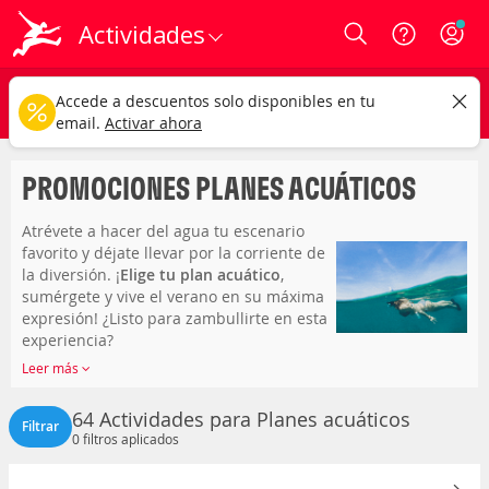
Actividades
Login
España
CAMBIAR
Accede a descuentos solo disponibles en tu
Cualquier tipo
Cualquier fecha
email.
Activar ahora
PROMOCIONES PLANES ACUÁTICOS
Atrévete a hacer del agua tu escenario
favorito y déjate llevar por la corriente de
la diversión. ¡
Elige tu plan acuático
,
sumérgete y vive el verano en su máxima
expresión! ¿Listo para zambullirte en esta
experiencia?
Leer más
64 Actividades para Planes acuáticos
Filtrar
0
filtros aplicados