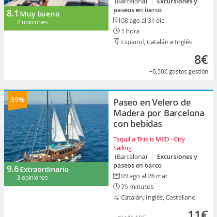
(Barcelona)
Excursiones y
paseos en barco
8.1
Muy bueno
08 ago al 31 dic
2 opiniones
1 hora
Español, Catalán e Inglés
8€
+0,50€
gastos gestión
39%
Paseo en Velero de
Madera por Barcelona
con bebidas
Taquilla This is MED - City
Sailing
(Barcelona)
Excursiones y
paseos en barco
9.6
Extraordinario
09 ago al 28 mar
3 opiniones
75 minutos
Catalán, Inglés, Castellano
11€