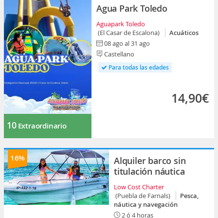
Agua Park Toledo
Aguapark Toledo
(El Casar de Escalona)
Acuáticos
08 ago al 31 ago
Castellano
Para todas las edades
14,90€
10
Extraordinario
16%
Alquiler barco sin
titulación náutica
Low Cost Charter
(Puebla de Farnals)
Pesca,
náutica y navegación
2 ó 4 horas