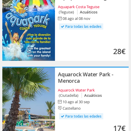
Aquapark Costa Teguise
(Teguise)
Acuáticos
08 ago al 08 nov
Para todas las edades
28€
Aquarock Water Park -
Menorca
Aquarock Water Park
(Ciutadella)
Acuáticos
10 ago al 30 sep
Castellano
Para todas las edades
17€