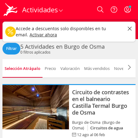
Actividades
Login
Burgo de Osma ciudad
CAMBIAR
Accede a descuentos solo disponibles en tu
Cualquier tipo
Cualquier fecha
email.
Activar ahora
5 Actividades en Burgo de Osma
Filtrar
0
filtros aplicados
Selección Atrápalo
Precio
Valoración
Más vendidos
Novedad
D
Circuito de contrastes
en el balneario
Castilla Termal Burgo
de Osma
Burgo de Osma (Burgo de
Osma)
Circuitos de agua
12 ago al 06 feb