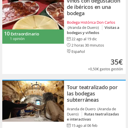
vinos con degustación
de ibéricos en una
bodega
Bodega Histórica Don Carlos
(Aranda de Duero)
Visitas a
10
bodegas y viñedos
Extraordinario
1 opinión
22 ago al 19 dic
2 horas 30 minutos
Español
35€
+0,50€
gastos gestión
Tour teatralizado por
las bodegas
subterráneas
Aranda de Duero (Aranda de
Duero)
Rutas teatralizadas
e interactivas
15 ago al 06 feb