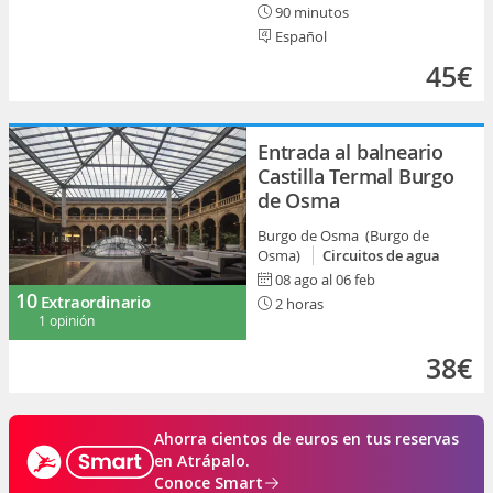
90 minutos
Español
45€
Entrada al balneario
Castilla Termal Burgo
de Osma
Burgo de Osma (Burgo de
Osma)
Circuitos de agua
08 ago al 06 feb
10
Extraordinario
2 horas
1 opinión
38€
Ahorra cientos de euros en tus reservas
en Atrápalo.
Conoce Smart