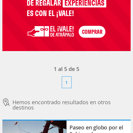
DE REGALAR
EXPERIENCIAS
ES CON EL ¡VALE!
1
al
5
de
5
1
Hemos encontrado resultados en otros
destinos
Paseo en globo por el