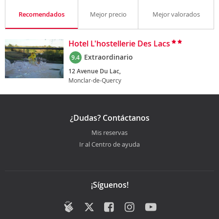
Recomendados
Mejor precio
Mejor valorados
Hotel L'hostellerie Des Lacs
Extraordinario
9.4
12 Avenue Du Lac,
Monclar-de-Quercy
¿Dudas? Contáctanos
Mis reservas
Ir al Centro de ayuda
¡Síguenos!