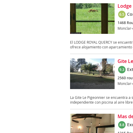
Lodge 
Co
6.5
1468 Rou
Monclar-
El LODGE ROYAL QUERCY se encuentra 
ofrece alojamiento con aparcamiento pr
Gite L
Ex
9.3
2560 rou
Monclar-
La Gite Le Pigeonnier se encuentra a
independiente con piscina al aire libre 
Mas de
Ex
8.8