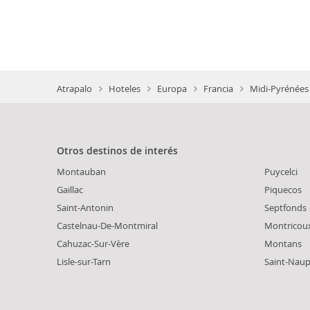
Atrapalo
Hoteles
Europa
Francia
Midi-Pyrénées
Otros destinos de interés
Montauban
Puycelci
Gaillac
Piquecos
Saint-Antonin
Septfonds
Castelnau-De-Montmiral
Montricou
Cahuzac-Sur-Vère
Montans
Lisle-sur-Tarn
Saint-Nau