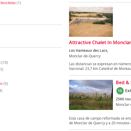
 bicicletas
(1)
)
Attractive Chalet In Moncla
Les Hameaux des Lacs,
Monclar-de-Quercy
x
(10)
Las distancias se expresan en númer
Nacional: 23,7 km Catedral de Montau
7)
Bed & 
es
(5)
Ex
3)
10
2560 rou
Monclar-
Esta casa de campo reformada se encu
de Monclar de Quercy y a 20 minutos e