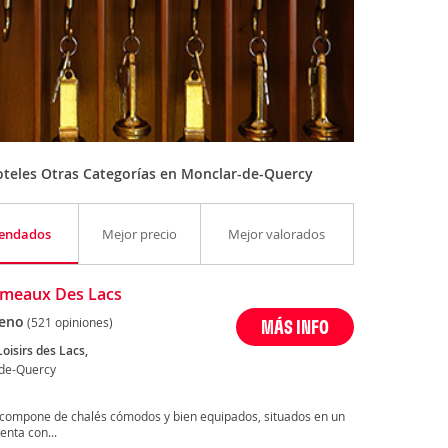
teles Otras Categorías en Monclar-de-Quercy
endados
Mejor precio
Mejor valorados
ameaux Des Lacs
eno
(521 opiniones)
MÁS INFO
oisirs des Lacs,
de-Quercy
 compone de chalés cómodos y bien equipados, situados en un
nta con...