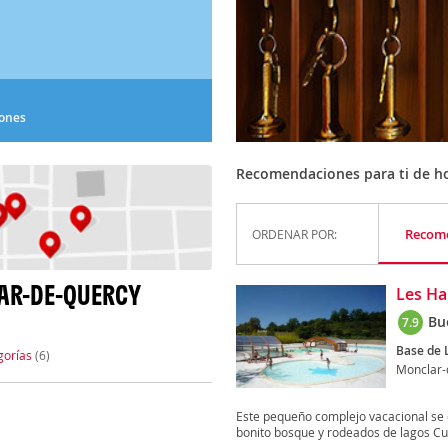
iones
Recomendaciones para ti de ho
Recom
ORDENAR POR:
AR-DE-QUERCY
Les H
Bu
7.9
Base de L
gorías
(6)
Monclar-
Este pequeño complejo vacacional se
bonito bosque y rodeados de lagos Cue