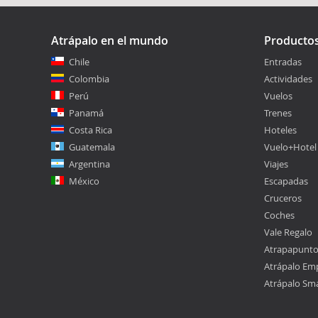
Atrápalo en el mundo
Producto
Chile
Entradas
Colombia
Actividades
Perú
Vuelos
Panamá
Trenes
Costa Rica
Hoteles
Guatemala
Vuelo+Hotel
Argentina
Viajes
México
Escapadas
Cruceros
Coches
Vale Regalo
Atrapapunt
Atrápalo Em
Atrápalo Sm