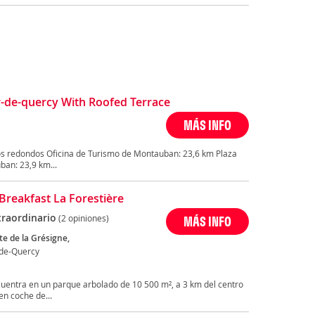
r-de-quercy With Roofed Terrace
MÁS INFO
os redondos Oficina de Turismo de Montauban: 23,6 km Plaza
ban: 23,9 km...
Breakfast La Forestière
traordinario
(2 opiniones)
MÁS INFO
te de la Grésigne,
de-Quercy
entra en un parque arbolado de 10 500 m², a 3 km del centro
n coche de...