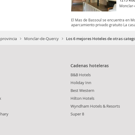
1215 Rou
Monclar-
El Mas de Bassoul se encuentra en M
aparcamiento privado gratuito La casa 
 provincia
Monclar-de-Quercy
Los 6 mejores Hoteles de otras cate
Cadenas hoteleras
B&B Hotels
Holiday Inn
Best Western
x
Hilton Hotels
Wyndham Hotels & Resorts
phary
Super 8