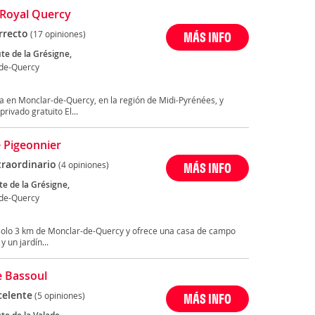
Royal Quercy
rrecto
(17 opiniones)
MÁS INFO
te de la Grésigne,
de-Quercy
en Monclar-de-Quercy, en la región de Midi-Pyrénées, y
ivado gratuito El...
e Pigeonnier
traordinario
(4 opiniones)
MÁS INFO
te de la Grésigne,
de-Quercy
 solo 3 km de Monclar-de-Quercy y ofrece una casa de campo
y un jardín...
 Bassoul
celente
(5 opiniones)
MÁS INFO