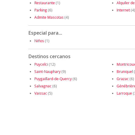
Restaurante
(1)
Alquiler de
Parking
(6)
Internet
(4
Admite Mascotas
(4)
Especial para...
Niños
(1)
Destinos cercanos
Puycelci
(12)
Montricou
Saint-Nauphary
(9)
Bruniquel
(
Puygaillard-de-Quercy
(6)
Grazac
(6)
Salvagnac
(6)
Génébrièr
Vaissac
(5)
Larroque
(